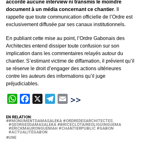
accordé aucune interview ni transmis le moindre
document à un média concernant ce chantier
. Il
rappelle que toute communication officielle de l’Ordre est
exclusivement diffusée par ses canaux institutionnels.
En publiant cette mise au point, l’Ordre Gabonais des
Architectes entend dissiper toute confusion sur son
implication dans les commentaires relayés autour du
chantier. S’estimant victime de diffamation, il prévient qu’il
se réserve le droit d’engager des actions ultérieures
contre les auteurs des informations qu’il juge
préjudiciables.
WhatsApp
Facebook
X
Telegram
Email
>>
EN RELATION:
#MONUMENTDAMASALEKA #ORDREDESARCHITECTES
#GEORGESDAMASALEKA #BRICECLOTAIREOLIGUINGUEMA
#ERICKMAURONGUEMAH #CHANTIERPUBLIC #GABON
#ACTUALITÉGABON
UNE