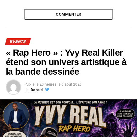
COMMENTER
EVENTS
« Rap Hero » : Yvy Real Killer
étend son univers artistique à
la bande dessinée
Publié le
20 heures
le
6 août 2026
par
Donald