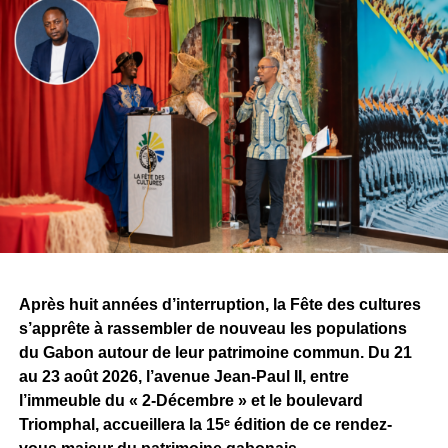
Sur les réseaux sociaux, Tris a accueilli cette nouvelle
étape avec fierté. Il évoque une vision, une ambition
commune et le début d’une aventure qu’il espère
certainement décisive pour la suite de son parcours.
À travers cette signature, le challenge dépasse désormais
la simple confrontation entre producteurs. Il devient aussi
un espace de rencontres et d’opportunités pour les
artistes. Pour Tris, l’une des premières retombées est déjà
concrète, alors même que la compétition n’est pas encore
terminée.
Après huit années d’interruption, la Fête des cultures
Reste maintenant à savoir ce que Sean Bridon Music
s’apprête à rassembler de nouveau les populations
prépare pour sa nouvelle recrue. Car après cette belle
du Gabon autour de leur patrimoine commun. Du 21
exposition, le véritable défi sera de proposer des projets
au 23 août 2026, l’avenue Jean-Paul II, entre
réguliers et solides, capables d’inscrire durablement Tris
l’immeuble du « 2-Décembre » et le boulevard
au premier plan de la scène musicale gabonaise.
Triomphal, accueillera la 15ᵉ édition de ce rendez-