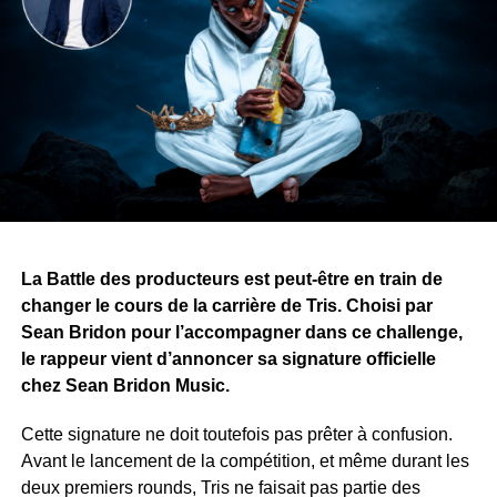
par cette phrase : « Ce n’est pas la force qui change une
nation, c’est la culture qui transforme les générations. »
Une autre idée traverse également l’œuvre : les armes
divisent les peuples, tandis que les histoires, la musique
et l’art peuvent les rassembler.
Avec ce projet, Yvy Real Killer démontre que son talent
ne se limite pas à la musique. Alors que le premier tome
approche de sa finalisation, il recherche désormais une
maison d’édition pour publier et faire découvrir son œuvre
au public.
La Battle des producteurs est peut-être en train de
changer le cours de la carrière de Tris. Choisi par
WhatsApp
Facebook
X
Telegram
Email
>>
Sean Bridon pour l’accompagner dans ce challenge,
le rappeur vient d’annoncer sa signature officielle
chez Sean Bridon Music.
Cette signature ne doit toutefois pas prêter à confusion.
Avant le lancement de la compétition, et même durant les
deux premiers rounds, Tris ne faisait pas partie des