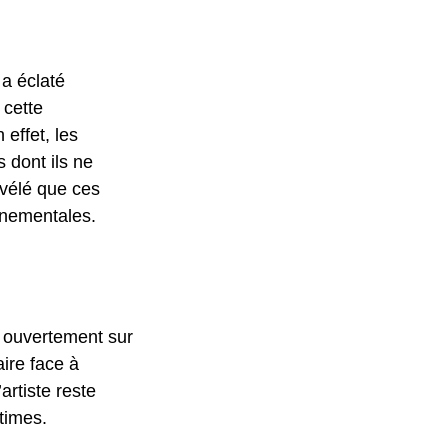
a éclaté
 cette
 effet, les
s dont ils ne
évélé que ces
ernementales.
 ouvertement sur
aire face à
artiste reste
itimes.