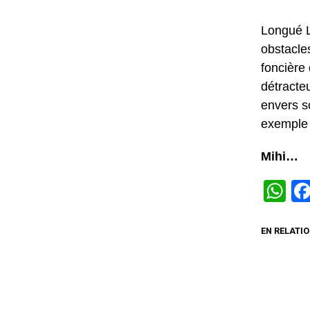
Longué L
obstacles
foncière
détracte
envers s
exemple 
Mihi…
W
EN RELATIO