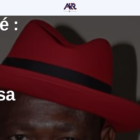
é :
sa