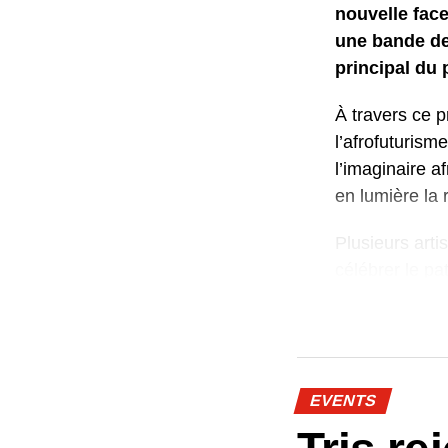
nouvelle face
une bande des
principal du 
À travers ce p
l’afrofuturism
l’imaginaire a
en lumière la 
Plusieurs art
célébrer le pa
orales, mode 
créativité nati
Dans « Rap Her
l’art possèden
EVENTS
et de transmett