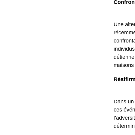
Confront
Une alte
récemmen
confronta
individus
détienne
maisons 
Réaffirm
Dans un 
ces événe
l’adversi
déterminé