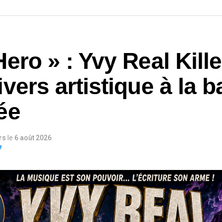
ero » : Yvy Real Kill
vers artistique à la 
ée
urs
le
6 août 2026