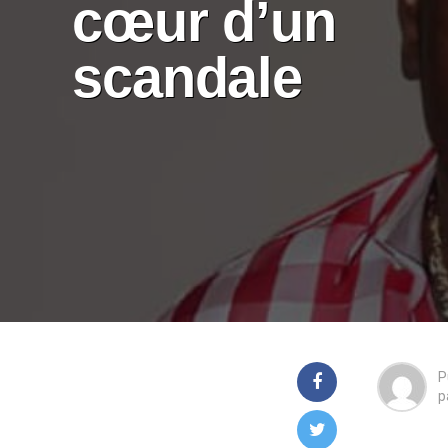
cœur d’un
scandale
P
p