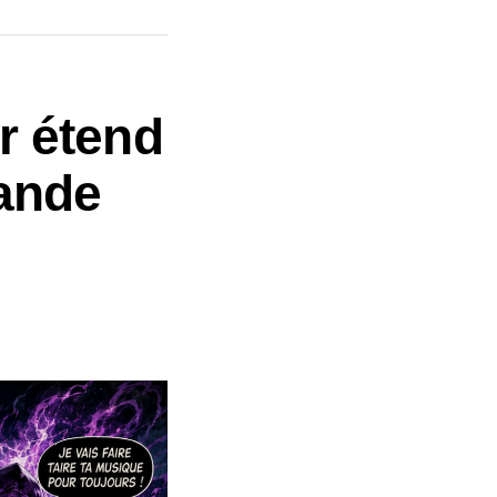
er étend
bande