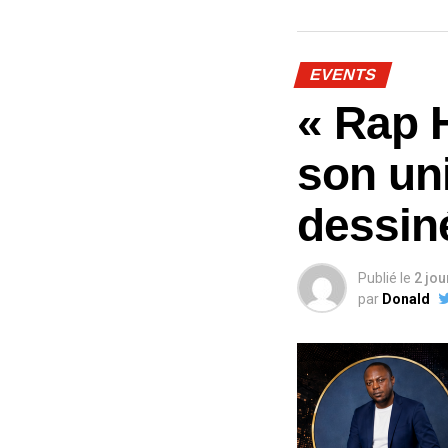
EVENTS
« Rap H
son uni
dessin
Publié le
2 jo
par
Donald