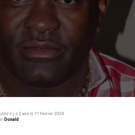
ublié il y a
2 ans
le
11 février 2024
ar
Donald