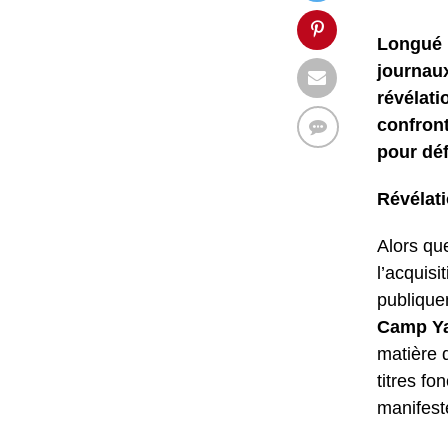
Longué 
journaux
révélati
confront
pour déf
Révélati
Alors qu
l’acquisi
publiquem
Camp Y
matière d
titres fo
manifest