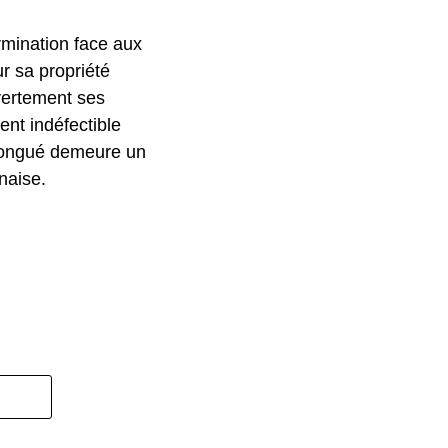
rmination face aux
r sa propriété
vertement ses
ent indéfectible
 Longué demeure un
naise.