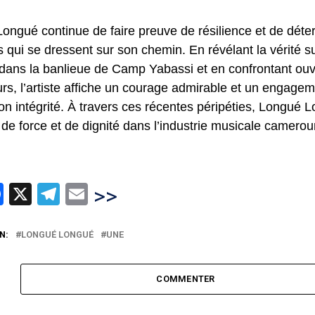
ongué continue de faire preuve de résilience et de déte
 qui se dressent sur son chemin. En révélant la vérité su
 dans la banlieue de Camp Yabassi et en confrontant ou
urs, l’artiste affiche un courage admirable et un engagem
on intégrité. À travers ces récentes péripéties, Longué
de force et de dignité dans l’industrie musicale camerou
hatsApp
Facebook
X
Telegram
Email
>>
N:
LONGUÉ LONGUÉ
UNE
COMMENTER