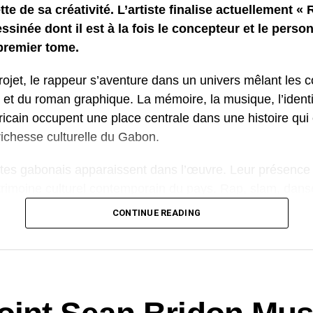
tte de sa créativité. L’artiste finalise actuellement «
sinée dont il est à la fois le concepteur et le perso
premier tome.
rojet, le rappeur s’aventure dans un univers mêlant les 
e et du roman graphique. La mémoire, la musique, l’identi
fricain occupent une place centrale dans une histoire qui
richesse culturelle du Gabon.
istes gabonais apparaissent dans l’œuvre. Leur présence
trimoine culturel contemporain du pays. Rap, slam, danse
et arts visuels sont représentés comme autant de visage
CONTINUE READING
onale.
o », la culture devient une force positive. Les mots, la
t le pouvoir de préserver la mémoire collective, d’inspire
re des valeurs. L’histoire invite ainsi les lecteurs à réfléc