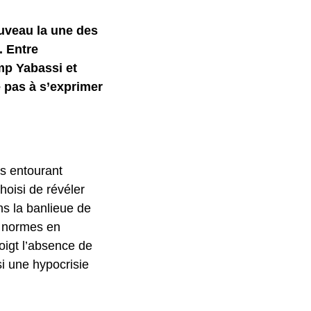
uveau la une des
. Entre
mp Yabassi et
e pas à s’exprimer
es entourant
hoisi de révéler
ns la banlieue de
es normes en
doigt l’absence de
si une hypocrisie