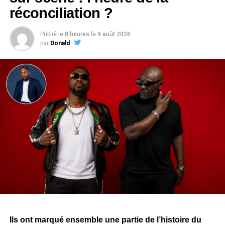
réconciliation ?
Publié le
8 heures
le
9 août 2026
par
Donald
Ils ont marqué ensemble une partie de l’histoire du