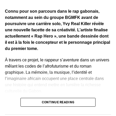
interprétant justement « Rien Compris », lors de ce qui
semble être une cérémonie de mariage.
Connu pour son parcours dans le rap gabonais,
notamment au sein du groupe BGMFK avant de
La séquence, chaleureusement accueillie par l’assistance
poursuivre une carrière solo, Yvy Real Killer révèle
et sur les réseaux sociaux, prend une dimension
une nouvelle facette de sa créativité. L’artiste finalise
particulière avec la présence d’autres anciens d’Eben,
actuellement « Rap Hero », une bande dessinée dont
notamment
La Fuente
,
Nephtali
et
K-Prime
.
il est à la fois le concepteur et le personnage principal
du premier tome.
Simples retrouvailles ou véritable réconciliation ? Cette
image pourrait en tout cas donner des idées à Eben
À travers ce projet, le rappeur s’aventure dans un univers
Entertainment, dont la relance autour d’une nouvelle
mêlant les codes de l’afrofuturisme et du roman
génération d’artistes peine encore à retrouver l’influence
graphique. La mémoire, la musique, l’identité et
et le succès de ses grandes années.
l’imaginaire africain occupent une place centrale dans
une histoire qui entend mettre en lumière la richesse
WhatsApp
Facebook
X
Telegram
Email
>>
culturelle du Gabon.
Plusieurs artistes gabonais apparaissent dans l’œuvre.
CONTINUE READING
Leur présence permet de célébrer le patrimoine culturel
contemporain du pays. Rap, slam, danse, traditions