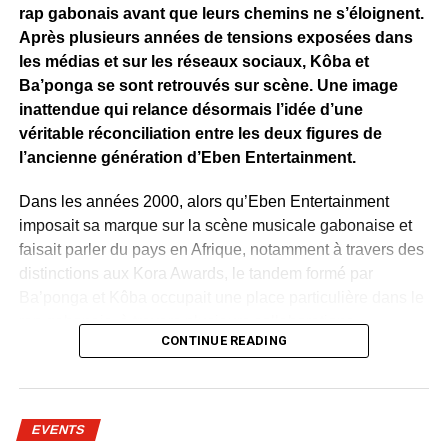
rap gabonais avant que leurs chemins ne s’éloignent.
Après plusieurs années de tensions exposées dans
les médias et sur les réseaux sociaux, Kôba et
Ba’ponga se sont retrouvés sur scène. Une image
inattendue qui relance désormais l’idée d’une
véritable réconciliation entre les deux figures de
l’ancienne génération d’Eben Entertainment.
Dans les années 2000, alors qu’Eben Entertainment
imposait sa marque sur la scène musicale gabonaise et
faisait parler du pays en Afrique, notamment à travers des
distinctions aux Kora Awards, le tandem formé par
Ba’ponga et Kôba occupait une place particulière dans le
rap gabonais, à travers plusieurs collaborations.
CONTINUE READING
Bien avant l’aventure Eben, Ba’ponga avait déjà
accompagné les premiers pas de Kôba à travers le label
Negrattitude. Celui qui assumait alors une position de
EVENTS
mentor n’avait jamais caché la confiance qu’il plaçait en