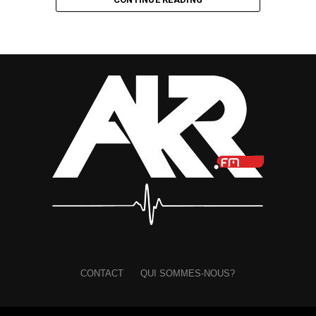
de la deuxième étape du concours. Sur un morceau
mêlant rap, sonorités du Bwiti, harpe traditionnelle et
ambiance urbaine, Tris a retrouvé cette lumière qui
semblait lui manquer depuis quelque temps. Le talent, lui,
n’a jamais vraiment été remis en cause. C’est plutôt
l’actualité autour de sa carrière qui était devenue rare,
donnant l’impression d’un parcours en sommeil.
La Battle lui a ainsi offert une occasion de se rappeler au
bon souvenir du public, mais aussi de montrer à Sean
Bridon ce qu’une collaboration plus durable pouvait
produire. Quelques jours plus tard, l’essai s’est transformé
en contrat.
Sur les réseaux sociaux, Tris a accueilli cette nouvelle
étape avec fierté. Il évoque une vision, une ambition
commune et le début d’une aventure qu’il espère
CONTACT
QUI SOMMES-NOUS?
certainement décisive pour la suite de son parcours.
À travers cette signature, le challenge dépasse désormais