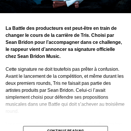
ne se limite pas à la musique. Alors que le premier tome
approche de sa finalisation, il recherche désormais une
maison d’édition pour publier et faire découvrir son œuvre
au public.
La Battle des producteurs est peut-être en train de
changer le cours de la carrière de Tris. Choisi par
WhatsApp
Facebook
X
Telegram
Email
>>
Sean Bridon pour l’accompagner dans ce challenge,
le rappeur vient d’annoncer sa signature officielle
chez Sean Bridon Music.
Cette signature ne doit toutefois pas prêter à confusion.
Avant le lancement de la compétition, et même durant les
deux premiers rounds, Tris ne faisait pas partie des
artistes produits par Sean Bridon. Celui-ci l’avait
simplement choisi pour défendre ses propositions
musicales dans une Battle qui doit s’achever au troisième
round.
Leur collaboration a particulièrement attiré l’attention lors
CONTINUE READING