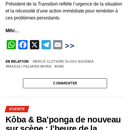
Président de la Transition reflète l’urgence de la situation
et la nécessité d’une action immédiate pour remédier à
ces problèmes persistants.
Mihi…
WhatsApp
Facebook
X
Telegram
Email
>>
EN RELATION:
BRICE CLOTAIRE OLIGUI NGUEMA
MAGALI PALMIRA WORA
UNE
COMMENTER
EVENTS
Kôba & Ba’ponga de nouveau
sur scène : l’heure de la