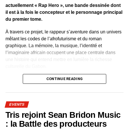
particulière avec la présence d’autres anciens d’Eben,
actuellement « Rap Hero », une bande dessinée dont
notamment
La Fuente
,
Nephtali
et
K-Prime
.
il est à la fois le concepteur et le personnage principal
du premier tome.
Simples retrouvailles ou véritable réconciliation ? Cette
image pourrait en tout cas donner des idées à Eben
À travers ce projet, le rappeur s’aventure dans un univers
Entertainment, dont la relance autour d’une nouvelle
mêlant les codes de l’afrofuturisme et du roman
génération d’artistes peine encore à retrouver l’influence
graphique. La mémoire, la musique, l’identité et
et le succès de ses grandes années.
l’imaginaire africain occupent une place centrale dans
une histoire qui entend mettre en lumière la richesse
WhatsApp
Facebook
X
Telegram
Email
>>
culturelle du Gabon.
Plusieurs artistes gabonais apparaissent dans l’œuvre.
CONTINUE READING
Leur présence permet de célébrer le patrimoine culturel
contemporain du pays. Rap, slam, danse, traditions
orales, mode et arts visuels sont représentés comme
EVENTS
autant de visages de la créativité nationale.
Tris rejoint Sean Bridon Music
Dans « Rap Hero », la culture devient une force positive.
: la Battle des producteurs
Les mots, la musique et l’art possèdent le pouvoir de