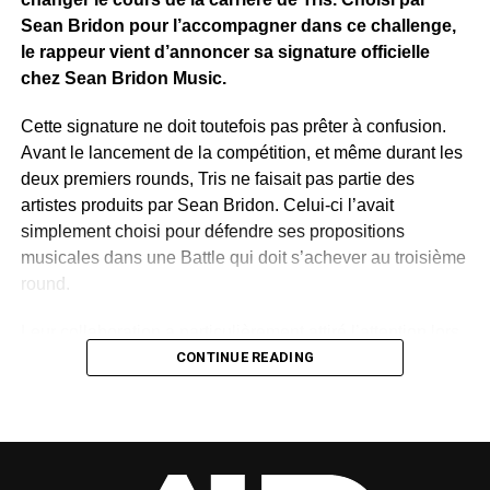
WhatsApp
Facebook
X
Telegram
Email
>>
Sean Bridon pour l’accompagner dans ce challenge,
le rappeur vient d’annoncer sa signature officielle
chez Sean Bridon Music.
Cette signature ne doit toutefois pas prêter à confusion.
Avant le lancement de la compétition, et même durant les
deux premiers rounds, Tris ne faisait pas partie des
artistes produits par Sean Bridon. Celui-ci l’avait
simplement choisi pour défendre ses propositions
musicales dans une Battle qui doit s’achever au troisième
round.
Leur collaboration a particulièrement attiré l’attention lors
de la deuxième étape du concours. Sur un morceau
CONTINUE READING
mêlant rap, sonorités du Bwiti, harpe traditionnelle et
ambiance urbaine, Tris a retrouvé cette lumière qui
semblait lui manquer depuis quelque temps. Le talent, lui,
n’a jamais vraiment été remis en cause. C’est plutôt
l’actualité autour de sa carrière qui était devenue rare,