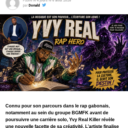
Publié le
4 jours
le
6 août 2026
par
Donald
Parmi leurs collaborations figure notamment
« Rien
Compris »,
devenu au fil des années un classique du rap
gabonais.
Mais leur relation s’est progressivement détériorée ces
dernières années. Entre déclarations dans les médias et
échanges sur les réseaux sociaux, leurs différends
avaient fini par alimenter les interrogations sur une
éventuelle réconciliation.
Une image pourrait désormais changer la donne. Dans
une vidéo publiée dans la nuit du 8 au 9 août 2026,
Ba’ponga et Kôba apparaissent ensemble sur scène,
interprétant justement « Rien Compris », lors de ce qui
semble être une cérémonie de mariage.
Connu pour son parcours dans le rap gabonais,
notamment au sein du groupe BGMFK avant de
La séquence, chaleureusement accueillie par l’assistance
poursuivre une carrière solo, Yvy Real Killer révèle
et sur les réseaux sociaux, prend une dimension
une nouvelle facette de sa créativité. L’artiste finalise