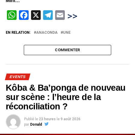
Mihi…
WhatsApp
Facebook
X
Telegram
Email
>>
EN RELATION:
ANACONDA
UNE
COMMENTER
EVENTS
Kôba & Ba’ponga de nouveau
sur scène : l’heure de la
réconciliation ?
Publié le
23 heures
le
9 août 2026
par
Donald