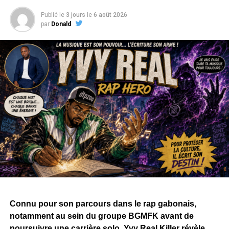
en Afrique francophone.
Publié le
3 jours
le
6 août 2026
par
Donald
Parmi leurs collaborations figure notamment
« Rien
Compris »,
devenu au fil des années un classique du rap
gabonais.
Mais leur relation s’est progressivement détériorée ces
dernières années. Entre déclarations dans les médias et
échanges sur les réseaux sociaux, leurs différends
avaient fini par alimenter les interrogations sur une
éventuelle réconciliation.
Une image pourrait désormais changer la donne. Dans
une vidéo publiée dans la nuit du 8 au 9 août 2026,
Ba’ponga et Kôba apparaissent ensemble sur scène,
interprétant justement « Rien Compris », lors de ce qui
semble être une cérémonie de mariage.
Connu pour son parcours dans le rap gabonais,
notamment au sein du groupe BGMFK avant de
La séquence, chaleureusement accueillie par l’assistance
poursuivre une carrière solo, Yvy Real Killer révèle