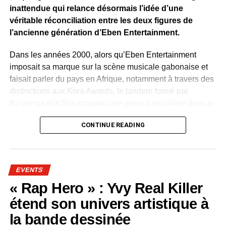
inattendue qui relance désormais l’idée d’une
véritable réconciliation entre les deux figures de
l’ancienne génération d’Eben Entertainment.
Dans les années 2000, alors qu’Eben Entertainment
imposait sa marque sur la scène musicale gabonaise et
faisait parler du pays en Afrique, notamment à travers des
distinctions aux Kora Awards, le tandem formé par
Ba’ponga et Kôba occupait une place particulière dans le
rap gabonais, à travers plusieurs collaborations.
CONTINUE READING
Bien avant l’aventure Eben, Ba’ponga avait déjà
accompagné les premiers pas de Kôba à travers le label
Negrattitude. Celui qui assumait alors une position de
EVENTS
mentor n’avait jamais caché la confiance qu’il plaçait en
« Rap Hero » : Yvy Real Killer
son cadet, qu’il présentait comme
« l’élu »
et l’un des
futurs grands noms du rap gabonais. Une prédiction qui
étend son univers artistique à
prendra du poids avec le sacre de Kôba aux Kora Awards
la bande dessinée
et l’importante popularité qu’il connaîtra au Gabon comme