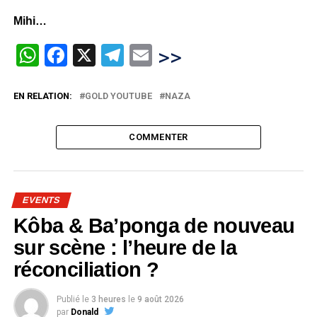
Mihi…
WhatsApp
Facebook
X
Telegram
Email
>>
EN RELATION:
GOLD YOUTUBE
NAZA
COMMENTER
EVENTS
Kôba & Ba’ponga de nouveau
sur scène : l’heure de la
réconciliation ?
Publié le
3 heures
le
9 août 2026
par
Donald