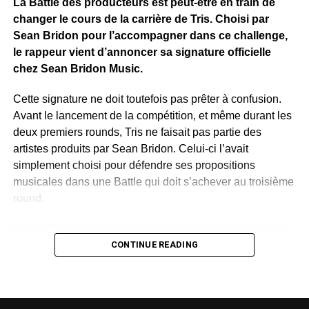
La Battle des producteurs est peut-être en train de
changer le cours de la carrière de Tris. Choisi par
WhatsApp
Facebook
X
Telegram
Email
>>
Sean Bridon pour l’accompagner dans ce challenge,
le rappeur vient d’annoncer sa signature officielle
chez Sean Bridon Music.
Cette signature ne doit toutefois pas prêter à confusion.
Avant le lancement de la compétition, et même durant les
deux premiers rounds, Tris ne faisait pas partie des
artistes produits par Sean Bridon. Celui-ci l’avait
simplement choisi pour défendre ses propositions
musicales dans une Battle qui doit s’achever au troisième
round.
Leur collaboration a particulièrement attiré l’attention lors
de la deuxième étape du concours. Sur un morceau
CONTINUE READING
mêlant rap, sonorités du Bwiti, harpe traditionnelle et
ambiance urbaine, Tris a retrouvé cette lumière qui
semblait lui manquer depuis quelque temps. Le talent, lui,