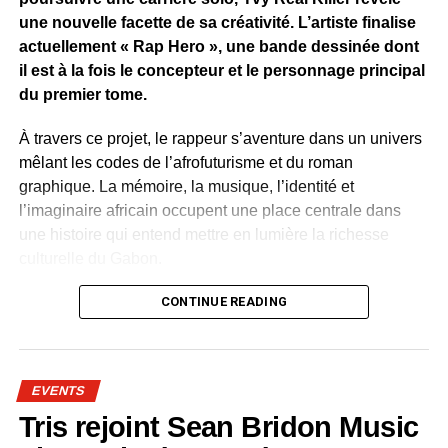
et sur les réseaux sociaux, prend une dimension
une nouvelle facette de sa créativité. L’artiste finalise
particulière avec la présence d’autres anciens d’Eben,
actuellement « Rap Hero », une bande dessinée dont
notamment
La Fuente
,
Nephtali
et
K-Prime
.
il est à la fois le concepteur et le personnage principal
du premier tome.
Simples retrouvailles ou véritable réconciliation ? Cette
image pourrait en tout cas donner des idées à Eben
À travers ce projet, le rappeur s’aventure dans un univers
Entertainment, dont la relance autour d’une nouvelle
mêlant les codes de l’afrofuturisme et du roman
génération d’artistes peine encore à retrouver l’influence
graphique. La mémoire, la musique, l’identité et
et le succès de ses grandes années.
l’imaginaire africain occupent une place centrale dans
une histoire qui entend mettre en lumière la richesse
WhatsApp
Facebook
X
Telegram
Email
>>
culturelle du Gabon.
Plusieurs artistes gabonais apparaissent dans l’œuvre.
CONTINUE READING
Leur présence permet de célébrer le patrimoine culturel
contemporain du pays. Rap, slam, danse, traditions
orales, mode et arts visuels sont représentés comme
EVENTS
autant de visages de la créativité nationale.
Tris rejoint Sean Bridon Music
Dans « Rap Hero », la culture devient une force positive.