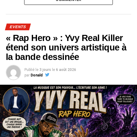
EVENTS
« Rap Hero » : Yvy Real Killer
étend son univers artistique à
la bande dessinée
Publié le
3 jours
le
6 août 2026
par
Donald