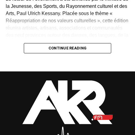
la Jeunesse, des Sports, du Rayonnement culturel et des
Arts, Paul Ulrich Kessany. Placée sous le thème «
Réappropriation de nos valeurs culturelles », cette édition
réunira artistes, artisans, associations et communautés
des neuf provinces autour des danses, des langues, de la
gastronomie, des rites, des masques et des savoir-faire
CONTINUE READING
traditionnels.
Créée en 1997 par Paul Mba Abessole, alors maire de
Libreville, puis portée au niveau national sous la
présidence d’Omar Bongo Ondimba, la manifestation
n’avait plus été organisée depuis 2018. Son retour
apparaît donc comme une « réparation d’une mémoire »,
selon le ministre.
Mais cette renaissance sera-t-elle durable ? La Fête des
cultures redeviendra-t-elle un rendez-vous régulier ou
restera-t-elle une parenthèse exceptionnelle dans
l’agenda national ?