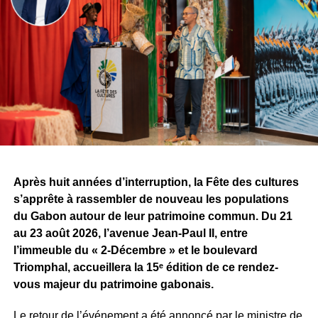
étape avec fierté. Il évoque une vision, une ambition
commune et le début d’une aventure qu’il espère
certainement décisive pour la suite de son parcours.
À travers cette signature, le challenge dépasse désormais
la simple confrontation entre producteurs. Il devient aussi
un espace de rencontres et d’opportunités pour les
artistes. Pour Tris, l’une des premières retombées est déjà
concrète, alors même que la compétition n’est pas encore
terminée.
Après huit années d’interruption, la Fête des cultures
Reste maintenant à savoir ce que Sean Bridon Music
s’apprête à rassembler de nouveau les populations
prépare pour sa nouvelle recrue. Car après cette belle
du Gabon autour de leur patrimoine commun. Du 21
exposition, le véritable défi sera de proposer des projets
au 23 août 2026, l’avenue Jean-Paul II, entre
réguliers et solides, capables d’inscrire durablement Tris
l’immeuble du « 2-Décembre » et le boulevard
au premier plan de la scène musicale gabonaise.
Triomphal, accueillera la 15ᵉ édition de ce rendez-
vous majeur du patrimoine gabonais.
WhatsApp
Facebook
X
Telegram
Email
>>
Le retour de l’événement a été annoncé par le ministre de