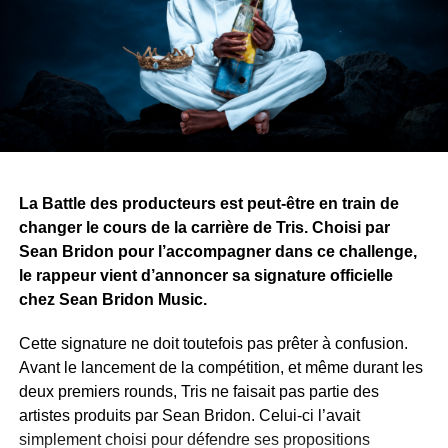
Une autre idée traverse également l’œuvre : les armes
divisent les peuples, tandis que les histoires, la musique
et l’art peuvent les rassembler.
Avec ce projet, Yvy Real Killer démontre que son talent
ne se limite pas à la musique. Alors que le premier tome
approche de sa finalisation, il recherche désormais une
maison d’édition pour publier et faire découvrir son œuvre
au public.
La Battle des producteurs est peut-être en train de
changer le cours de la carrière de Tris. Choisi par
WhatsApp
Facebook
X
Telegram
Email
>>
Sean Bridon pour l’accompagner dans ce challenge,
le rappeur vient d’annoncer sa signature officielle
chez Sean Bridon Music.
Cette signature ne doit toutefois pas prêter à confusion.
Avant le lancement de la compétition, et même durant les
deux premiers rounds, Tris ne faisait pas partie des
artistes produits par Sean Bridon. Celui-ci l’avait
simplement choisi pour défendre ses propositions