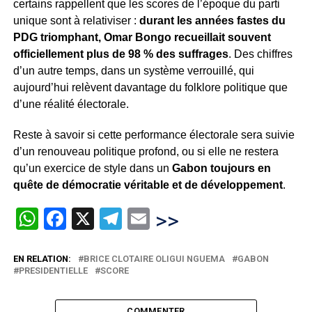
certains rappellent que les scores de l’époque du parti
unique sont à relativiser :
durant les années fastes du
PDG triomphant, Omar Bongo recueillait souvent
officiellement plus de 98 % des suffrages
. Des chiffres
d’un autre temps, dans un système verrouillé, qui
aujourd’hui relèvent davantage du folklore politique que
d’une réalité électorale.
Reste à savoir si cette performance électorale sera suivie
d’un renouveau politique profond, ou si elle ne restera
qu’un exercice de style dans un
Gabon toujours en
quête de démocratie véritable et de développement
.
WhatsApp
Facebook
X
Telegram
Email
>>
EN RELATION:
BRICE CLOTAIRE OLIGUI NGUEMA
GABON
PRESIDENTIELLE
SCORE
COMMENTER