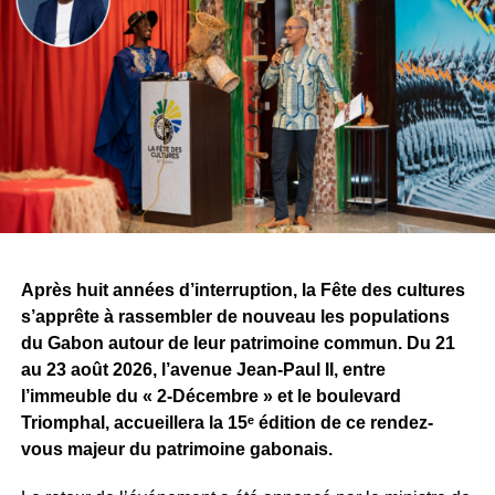
étape avec fierté. Il évoque une vision, une ambition
commune et le début d’une aventure qu’il espère
certainement décisive pour la suite de son parcours.
À travers cette signature, le challenge dépasse désormais
la simple confrontation entre producteurs. Il devient aussi
un espace de rencontres et d’opportunités pour les
artistes. Pour Tris, l’une des premières retombées est déjà
concrète, alors même que la compétition n’est pas encore
terminée.
Après huit années d’interruption, la Fête des cultures
Reste maintenant à savoir ce que Sean Bridon Music
s’apprête à rassembler de nouveau les populations
prépare pour sa nouvelle recrue. Car après cette belle
du Gabon autour de leur patrimoine commun. Du 21
exposition, le véritable défi sera de proposer des projets
au 23 août 2026, l’avenue Jean-Paul II, entre
réguliers et solides, capables d’inscrire durablement Tris
l’immeuble du « 2-Décembre » et le boulevard
au premier plan de la scène musicale gabonaise.
Triomphal, accueillera la 15ᵉ édition de ce rendez-
vous majeur du patrimoine gabonais.
WhatsApp
Facebook
X
Telegram
Email
>>