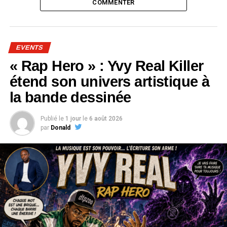
COMMENTER
EVENTS
« Rap Hero » : Yvy Real Killer
étend son univers artistique à
la bande dessinée
Publié le
1 jour
le
6 août 2026
par
Donald