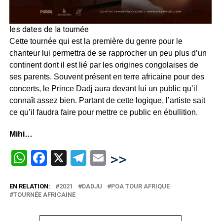
les dates de la tournée
Cette tournée qui est la première du genre pour le
chanteur lui permettra de se rapprocher un peu plus d’un
continent dont il est lié par les origines congolaises de
ses parents. Souvent présent en terre africaine pour des
concerts, le Prince Dadj aura devant lui un public qu’il
connaît assez bien. Partant de cette logique, l’artiste sait
ce qu’il faudra faire pour mettre ce public en ébullition.
Mihi…
WhatsApp
Facebook
X
Telegram
Email
>>
EN RELATION:
2021
DADJU
POA TOUR AFRIQUE
TOURNÉE AFRICAINE