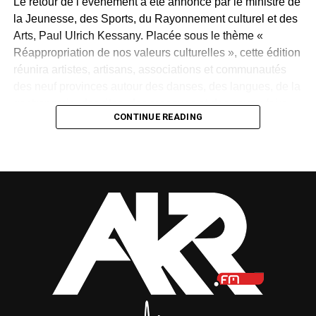
Le retour de l’événement a été annoncé par le ministre de
la Jeunesse, des Sports, du Rayonnement culturel et des
Arts, Paul Ulrich Kessany. Placée sous le thème «
Réappropriation de nos valeurs culturelles », cette édition
réunira artistes, artisans, associations et communautés
des neuf provinces autour des danses, des langues, de la
gastronomie, des rites, des masques et des savoir-faire
CONTINUE READING
traditionnels.
Créée en 1997 par Paul Mba Abessole, alors maire de
Libreville, puis portée au niveau national sous la
présidence d’Omar Bongo Ondimba, la manifestation
n’avait plus été organisée depuis 2018. Son retour
apparaît donc comme une « réparation d’une mémoire »,
selon le ministre.
Mais cette renaissance sera-t-elle durable ? La Fête des
cultures redeviendra-t-elle un rendez-vous régulier ou
restera-t-elle une parenthèse exceptionnelle dans