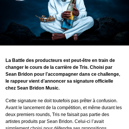
Une autre idée traverse également l’œuvre : les armes
divisent les peuples, tandis que les histoires, la musique
et l’art peuvent les rassembler.
Avec ce projet, Yvy Real Killer démontre que son talent
ne se limite pas à la musique. Alors que le premier tome
approche de sa finalisation, il recherche désormais une
maison d’édition pour publier et faire découvrir son œuvre
au public.
La Battle des producteurs est peut-être en train de
changer le cours de la carrière de Tris. Choisi par
WhatsApp
Facebook
X
Telegram
Email
>>
Sean Bridon pour l’accompagner dans ce challenge,
le rappeur vient d’annoncer sa signature officielle
chez Sean Bridon Music.
Cette signature ne doit toutefois pas prêter à confusion.
Avant le lancement de la compétition, et même durant les
deux premiers rounds, Tris ne faisait pas partie des
artistes produits par Sean Bridon. Celui-ci l’avait
simplement choisi pour défendre ses propositions