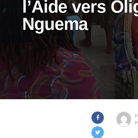
l’Aide vers Oli
Nguema
P
p