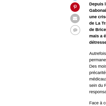
Depuis l
Gabonais
une cris
de La Tr
de Brice
mais a é
détresse
Autrefoi
permanen
Des mois
précarit
médicaux
sein du P
responsa
Face à c