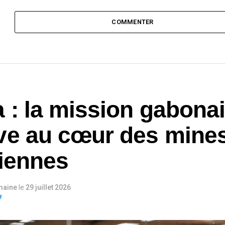
COMMENTER
a : la mission gabona
ve au cœur des mine
liennes
maine
le
29 juillet 2026