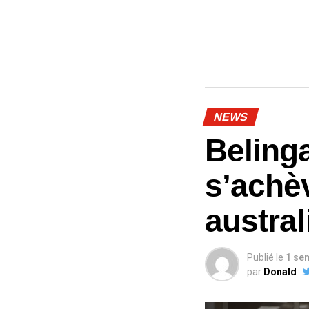
NEWS
Beling
s’achè
austra
Publié le
1 se
par
Donald