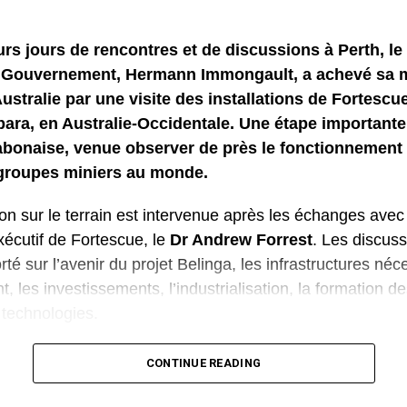
rs jours de rencontres et de discussions à Perth, le 
 Gouvernement, Hermann Immongault, a achevé sa 
 Australie par une visite des installations de Fortescu
bara, en Australie-Occidentale. Une étape importante
abonaise, venue observer de près le fonctionnement 
groupes miniers au monde.
n sur le terrain est intervenue après les échanges avec
xécutif de Fortescue, le
Dr Andrew Forrest
. Les discuss
é sur l’avenir du projet Belinga, les infrastructures néc
 les investissements, l’industrialisation, la formation d
e technologies.
délégation a découvert une chaîne de production entière
CONTINUE READING
traction du minerai à son traitement, puis à son transport 
ortescue exploite cinq sites miniers répartis entre les pô