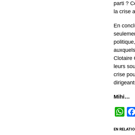
parti ? 
la crise 
En concl
seulemen
politique
auxquels
Clotaire
leurs sou
crise pou
dirigeant
Mihi…
W
EN RELATIO