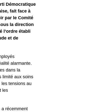
arti Démocratique
se, fait face à
ir par le Comité
sous la direction
 l’ordre établi
ude et de
employés
alité alarmante.
es dans la
 limité aux soins
 les tensions au
t les
ts a récemment