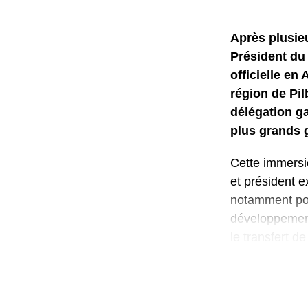
Après plusieu
Président du
officielle en
région de Pil
délégation g
plus grands 
Cette immersio
et président e
notamment port
développement,
le transfert d
À Pilbara, la 
allant de l’ex
exportation. F