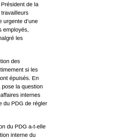
 Président de la
travailleurs
e urgente d’une
es employés,
malgré les
stion des
timement si les
 sont épuisés. En
 pose la question
 affaires internes
ive du PDG de régler
ion du PDG a-t-elle
tion interne du