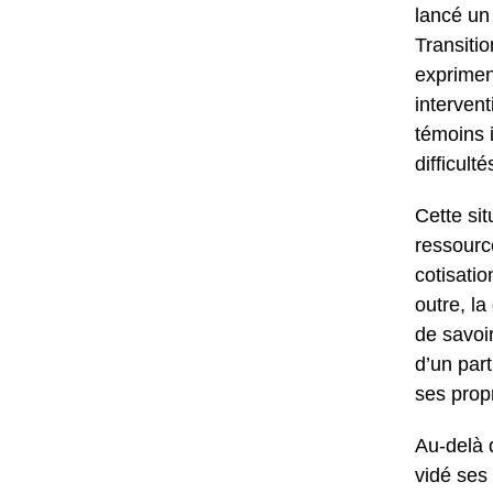
lancé un
Transitio
exprimen
intervent
témoins i
difficult
Cette sit
ressourc
cotisatio
outre, l
de savoir
d’un part
ses prop
Au-delà 
vidé ses 