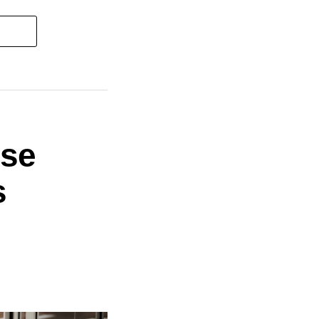
ise
s