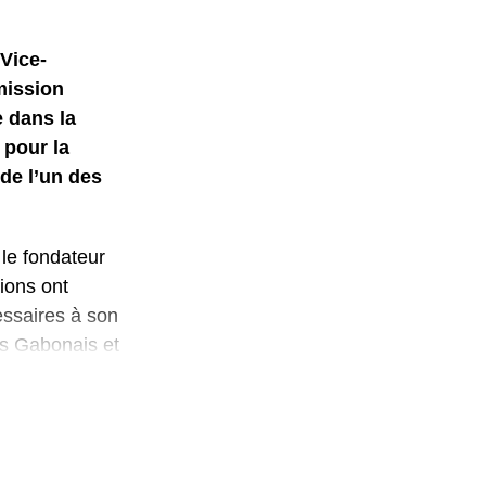
Vice-
mission
e dans la
 pour la
de l’un des
 le fondateur
ions ont
essaires à son
es Gabonais et
ment intégrée,
et à son
les de