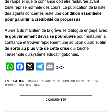
de rappeler que la confiance doit être restaurée avant
toute reprise normale des cours. La publication de la liste
des agents concernés reste une
condition essentielle
pour garantir la crédibilité du processus
.
Au-delà du maintien de la grève, le dialogue engagé avec
le gouvernement devra se poursuivre
pour restaurer la
confiance et trouver rapidement une solution durable, afin
de
sortir au plus vite de cette crise
qui touche
l’ensemble du système éducatif gabonais.
WhatsApp
Facebook
X
Telegram
Email
>>
EN RELATION:
CRISE
GABON
GOUVERNEMENT
GREVE
SOS EDUCATION
UNE
COMMENTER