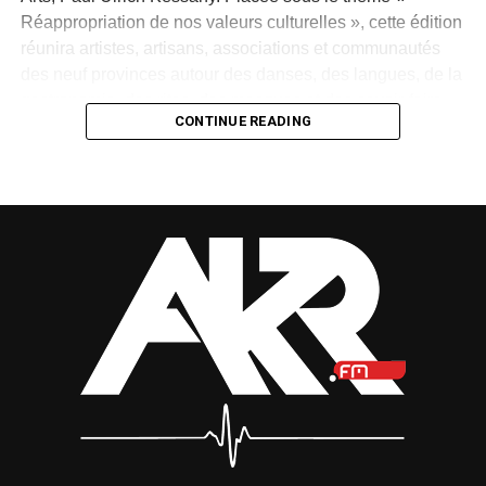
Réappropriation de nos valeurs culturelles », cette édition
réunira artistes, artisans, associations et communautés
des neuf provinces autour des danses, des langues, de la
gastronomie, des rites, des masques et des savoir-faire
CONTINUE READING
traditionnels.
Créée en 1997 par Paul Mba Abessole, alors maire de
Libreville, puis portée au niveau national sous la
présidence d’Omar Bongo Ondimba, la manifestation
n’avait plus été organisée depuis 2018. Son retour
apparaît donc comme une « réparation d’une mémoire »,
selon le ministre.
Mais cette renaissance sera-t-elle durable ? La Fête des
cultures redeviendra-t-elle un rendez-vous régulier ou
restera-t-elle une parenthèse exceptionnelle dans
l’agenda national ?
Cette relance pose également la question de la vitalité du