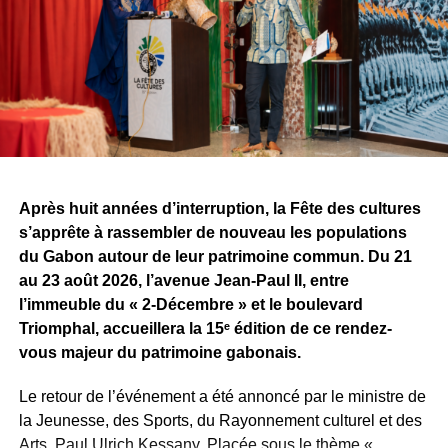
certainement décisive pour la suite de son parcours.
À travers cette signature, le challenge dépasse désormais
la simple confrontation entre producteurs. Il devient aussi
un espace de rencontres et d’opportunités pour les
artistes. Pour Tris, l’une des premières retombées est déjà
concrète, alors même que la compétition n’est pas encore
terminée.
Après huit années d’interruption, la Fête des cultures
Reste maintenant à savoir ce que Sean Bridon Music
s’apprête à rassembler de nouveau les populations
prépare pour sa nouvelle recrue. Car après cette belle
du Gabon autour de leur patrimoine commun. Du 21
exposition, le véritable défi sera de proposer des projets
au 23 août 2026, l’avenue Jean-Paul II, entre
réguliers et solides, capables d’inscrire durablement Tris
l’immeuble du « 2-Décembre » et le boulevard
au premier plan de la scène musicale gabonaise.
Triomphal, accueillera la 15ᵉ édition de ce rendez-
vous majeur du patrimoine gabonais.
WhatsApp
Facebook
X
Telegram
Email
>>
Le retour de l’événement a été annoncé par le ministre de
la Jeunesse, des Sports, du Rayonnement culturel et des
Arts, Paul Ulrich Kessany. Placée sous le thème «