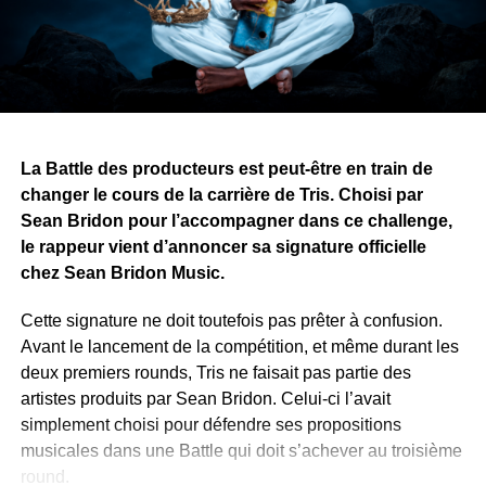
et l’art peuvent les rassembler.
Avec ce projet, Yvy Real Killer démontre que son talent
ne se limite pas à la musique. Alors que le premier tome
approche de sa finalisation, il recherche désormais une
maison d’édition pour publier et faire découvrir son œuvre
au public.
La Battle des producteurs est peut-être en train de
changer le cours de la carrière de Tris. Choisi par
WhatsApp
Facebook
X
Telegram
Email
>>
Sean Bridon pour l’accompagner dans ce challenge,
le rappeur vient d’annoncer sa signature officielle
chez Sean Bridon Music.
Cette signature ne doit toutefois pas prêter à confusion.
Avant le lancement de la compétition, et même durant les
deux premiers rounds, Tris ne faisait pas partie des
artistes produits par Sean Bridon. Celui-ci l’avait
simplement choisi pour défendre ses propositions
musicales dans une Battle qui doit s’achever au troisième
round.