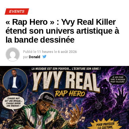
EVENTS
« Rap Hero » : Yvy Real Killer
étend son univers artistique à
la bande dessinée
Publié le
11 heures
le
6 août 2026
par
Donald