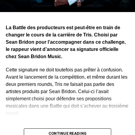
ne se limite pas à la musique. Alors que le premier tome
approche de sa finalisation, il recherche désormais une
maison d’édition pour publier et faire découvrir son œuvre
au public.
La Battle des producteurs est peut-être en train de
changer le cours de la carrière de Tris. Choisi par
WhatsApp
Facebook
X
Telegram
Email
>>
Sean Bridon pour l’accompagner dans ce challenge,
le rappeur vient d’annoncer sa signature officielle
chez Sean Bridon Music.
Cette signature ne doit toutefois pas prêter à confusion.
Avant le lancement de la compétition, et même durant les
deux premiers rounds, Tris ne faisait pas partie des
artistes produits par Sean Bridon. Celui-ci l’avait
simplement choisi pour défendre ses propositions
musicales dans une Battle qui doit s’achever au troisième
round.
Leur collaboration a particulièrement attiré l’attention lors
de la deuxième étape du concours. Sur un morceau
CONTINUE READING