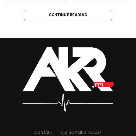
des neuf provinces autour des danses, des langues, de la
gastronomie, des rites, des masques et des savoir-faire
CONTINUE READING
traditionnels.
Créée en 1997 par Paul Mba Abessole, alors maire de
Libreville, puis portée au niveau national sous la
présidence d’Omar Bongo Ondimba, la manifestation
n’avait plus été organisée depuis 2018. Son retour
apparaît donc comme une « réparation d’une mémoire »,
selon le ministre.
Mais cette renaissance sera-t-elle durable ? La Fête des
cultures redeviendra-t-elle un rendez-vous régulier ou
restera-t-elle une parenthèse exceptionnelle dans
l’agenda national ?
Cette relance pose également la question de la vitalité du
milieu culturel gabonais. Les artistes, artisans, danseurs,
créateurs et gardiens des traditions disposent-ils
CONTACT
QUI SOMMES-NOUS?