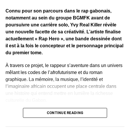
Connu pour son parcours dans le rap gabonais,
notamment au sein du groupe BGMFK avant de
poursuivre une carrière solo, Yvy Real Killer révèle
une nouvelle facette de sa créativité. L’artiste finalise
actuellement « Rap Hero », une bande dessinée dont
il est à la fois le concepteur et le personnage principal
du premier tome.
À travers ce projet, le rappeur s’aventure dans un univers
mêlant les codes de l’afrofuturisme et du roman
graphique. La mémoire, la musique, l’identité et
l’imaginaire africain occupent une place centrale dans
une histoire qui entend mettre en lumière la richesse
culturelle du Gabon.
Plusieurs artistes gabonais apparaissent dans l’œuvre.
CONTINUE READING
Leur présence permet de célébrer le patrimoine culturel
contemporain du pays. Rap, slam, danse, traditions