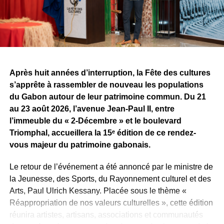
la simple confrontation entre producteurs. Il devient aussi
un espace de rencontres et d’opportunités pour les
artistes. Pour Tris, l’une des premières retombées est déjà
concrète, alors même que la compétition n’est pas encore
terminée.
Après huit années d’interruption, la Fête des cultures
Reste maintenant à savoir ce que Sean Bridon Music
s’apprête à rassembler de nouveau les populations
prépare pour sa nouvelle recrue. Car après cette belle
du Gabon autour de leur patrimoine commun. Du 21
exposition, le véritable défi sera de proposer des projets
au 23 août 2026, l’avenue Jean-Paul II, entre
réguliers et solides, capables d’inscrire durablement Tris
l’immeuble du « 2-Décembre » et le boulevard
au premier plan de la scène musicale gabonaise.
Triomphal, accueillera la 15ᵉ édition de ce rendez-
vous majeur du patrimoine gabonais.
WhatsApp
Facebook
X
Telegram
Email
>>
Le retour de l’événement a été annoncé par le ministre de
la Jeunesse, des Sports, du Rayonnement culturel et des
Arts, Paul Ulrich Kessany. Placée sous le thème «
Réappropriation de nos valeurs culturelles », cette édition
réunira artistes, artisans, associations et communautés