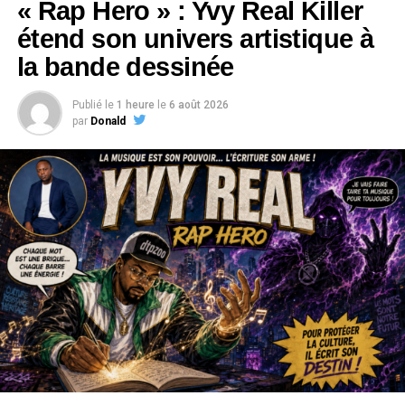
« Rap Hero » : Yvy Real Killer
étend son univers artistique à
la bande dessinée
Publié le
1 heure
le
6 août 2026
par
Donald