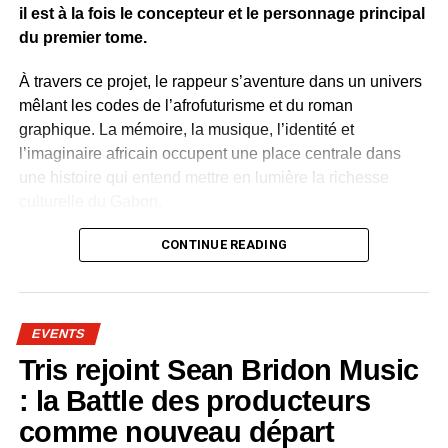
il est à la fois le concepteur et le personnage principal
du premier tome.
À travers ce projet, le rappeur s’aventure dans un univers
mêlant les codes de l’afrofuturisme et du roman
graphique. La mémoire, la musique, l’identité et
l’imaginaire africain occupent une place centrale dans
une histoire qui entend mettre en lumière la richesse
culturelle du Gabon.
Plusieurs artistes gabonais apparaissent dans l’œuvre.
CONTINUE READING
Leur présence permet de célébrer le patrimoine culturel
contemporain du pays. Rap, slam, danse, traditions
orales, mode et arts visuels sont représentés comme
EVENTS
autant de visages de la créativité nationale.
Tris rejoint Sean Bridon Music
Dans « Rap Hero », la culture devient une force positive.
: la Battle des producteurs
Les mots, la musique et l’art possèdent le pouvoir de
comme nouveau départ
préserver la mémoire collective, d’inspirer la jeunesse et