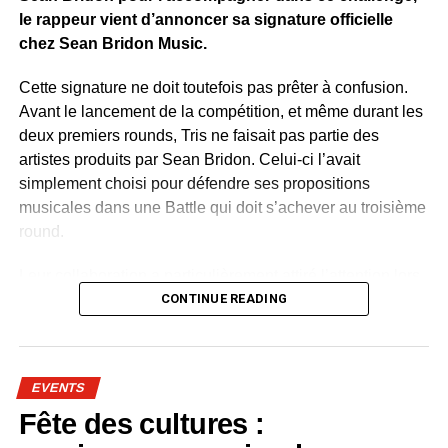
le rappeur vient d’annoncer sa signature officielle
chez Sean Bridon Music.
Cette signature ne doit toutefois pas prêter à confusion.
Avant le lancement de la compétition, et même durant les
deux premiers rounds, Tris ne faisait pas partie des
artistes produits par Sean Bridon. Celui-ci l’avait
simplement choisi pour défendre ses propositions
musicales dans une Battle qui doit s’achever au troisième
round.
Leur collaboration a particulièrement attiré l’attention lors
de la deuxième étape du concours. Sur un morceau
CONTINUE READING
mêlant rap, sonorités du Bwiti, harpe traditionnelle et
ambiance urbaine, Tris a retrouvé cette lumière qui
semblait lui manquer depuis quelque temps. Le talent, lui,
EVENTS
n’a jamais vraiment été remis en cause. C’est plutôt
Fête des cultures :
l’actualité autour de sa carrière qui était devenue rare,
donnant l’impression d’un parcours en sommeil.