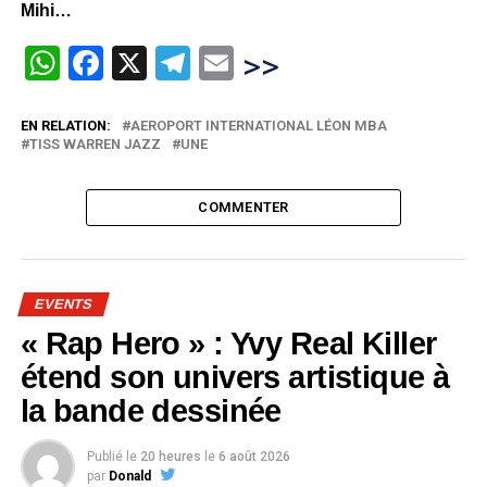
Mihi…
WhatsApp
Facebook
X
Telegram
Email
>>
EN RELATION:
AEROPORT INTERNATIONAL LÉON MBA
TISS WARREN JAZZ
UNE
COMMENTER
EVENTS
« Rap Hero » : Yvy Real Killer
étend son univers artistique à
la bande dessinée
Publié le
20 heures
le
6 août 2026
par
Donald