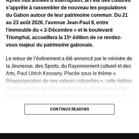
Après huit années d’interruption, la Fête des cultures
Reste maintenant à savoir ce que Sean Bridon Music
s’apprête à rassembler de nouveau les populations
prépare pour sa nouvelle recrue. Car après cette belle
du Gabon autour de leur patrimoine commun. Du 21
exposition, le véritable défi sera de proposer des projets
au 23 août 2026, l’avenue Jean-Paul II, entre
réguliers et solides, capables d’inscrire durablement Tris
l’immeuble du « 2-Décembre » et le boulevard
au premier plan de la scène musicale gabonaise.
Triomphal, accueillera la 15ᵉ édition de ce rendez-
vous majeur du patrimoine gabonais.
WhatsApp
Facebook
X
Telegram
Email
>>
Le retour de l’événement a été annoncé par le ministre de
la Jeunesse, des Sports, du Rayonnement culturel et des
Arts, Paul Ulrich Kessany. Placée sous le thème «
Réappropriation de nos valeurs culturelles », cette édition
réunira artistes, artisans, associations et communautés
des neuf provinces autour des danses, des langues, de la
gastronomie, des rites, des masques et des savoir-faire
CONTINUE READING
traditionnels.
Créée en 1997 par Paul Mba Abessole, alors maire de
Libreville, puis portée au niveau national sous la