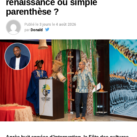
renaissance ou simple
parenthèse ?
La Battle lui a ainsi offert une occasion de se rappeler au
bon souvenir du public, mais aussi de montrer à Sean
Publié le
3 jours
le
4 août 2026
Bridon ce qu’une collaboration plus durable pouvait
par
Donald
produire. Quelques jours plus tard, l’essai s’est transformé
en contrat.
Sur les réseaux sociaux, Tris a accueilli cette nouvelle
étape avec fierté. Il évoque une vision, une ambition
commune et le début d’une aventure qu’il espère
certainement décisive pour la suite de son parcours.
À travers cette signature, le challenge dépasse désormais
la simple confrontation entre producteurs. Il devient aussi
un espace de rencontres et d’opportunités pour les
artistes. Pour Tris, l’une des premières retombées est déjà
concrète, alors même que la compétition n’est pas encore
terminée.