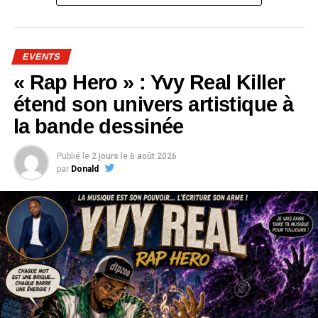
EVENTS
« Rap Hero » : Yvy Real Killer
étend son univers artistique à
la bande dessinée
Publié le
2 jours
le
6 août 2026
par
Donald