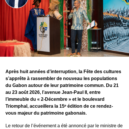
étape avec fierté. Il évoque une vision, une ambition
commune et le début d’une aventure qu’il espère
certainement décisive pour la suite de son parcours.
À travers cette signature, le challenge dépasse désormais
la simple confrontation entre producteurs. Il devient aussi
un espace de rencontres et d’opportunités pour les
artistes. Pour Tris, l’une des premières retombées est déjà
concrète, alors même que la compétition n’est pas encore
terminée.
Après huit années d’interruption, la Fête des cultures
Reste maintenant à savoir ce que Sean Bridon Music
s’apprête à rassembler de nouveau les populations
prépare pour sa nouvelle recrue. Car après cette belle
du Gabon autour de leur patrimoine commun. Du 21
exposition, le véritable défi sera de proposer des projets
au 23 août 2026, l’avenue Jean-Paul II, entre
réguliers et solides, capables d’inscrire durablement Tris
l’immeuble du « 2-Décembre » et le boulevard
au premier plan de la scène musicale gabonaise.
Triomphal, accueillera la 15ᵉ édition de ce rendez-
vous majeur du patrimoine gabonais.
WhatsApp
Facebook
X
Telegram
Email
>>
Le retour de l’événement a été annoncé par le ministre de