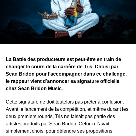
divisent les peuples, tandis que les histoires, la musique
et l’art peuvent les rassembler.
Avec ce projet, Yvy Real Killer démontre que son talent
ne se limite pas à la musique. Alors que le premier tome
approche de sa finalisation, il recherche désormais une
maison d’édition pour publier et faire découvrir son œuvre
au public.
La Battle des producteurs est peut-être en train de
changer le cours de la carrière de Tris. Choisi par
WhatsApp
Facebook
X
Telegram
Email
>>
Sean Bridon pour l’accompagner dans ce challenge,
le rappeur vient d’annoncer sa signature officielle
chez Sean Bridon Music.
Cette signature ne doit toutefois pas prêter à confusion.
Avant le lancement de la compétition, et même durant les
deux premiers rounds, Tris ne faisait pas partie des
artistes produits par Sean Bridon. Celui-ci l’avait
simplement choisi pour défendre ses propositions