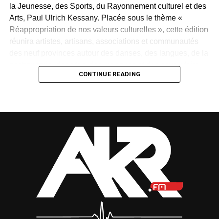
la Jeunesse, des Sports, du Rayonnement culturel et des
Arts, Paul Ulrich Kessany. Placée sous le thème «
Réappropriation de nos valeurs culturelles », cette édition
réunira artistes, artisans, associations et communautés
des neuf provinces autour des danses, des langues, de la
gastronomie, des rites, des masques et des savoir-faire
CONTINUE READING
traditionnels.
Créée en 1997 par Paul Mba Abessole, alors maire de
Libreville, puis portée au niveau national sous la
présidence d’Omar Bongo Ondimba, la manifestation
n’avait plus été organisée depuis 2018. Son retour
apparaît donc comme une « réparation d’une mémoire »,
selon le ministre.
Mais cette renaissance sera-t-elle durable ? La Fête des
cultures redeviendra-t-elle un rendez-vous régulier ou
restera-t-elle une parenthèse exceptionnelle dans
l’agenda national ?