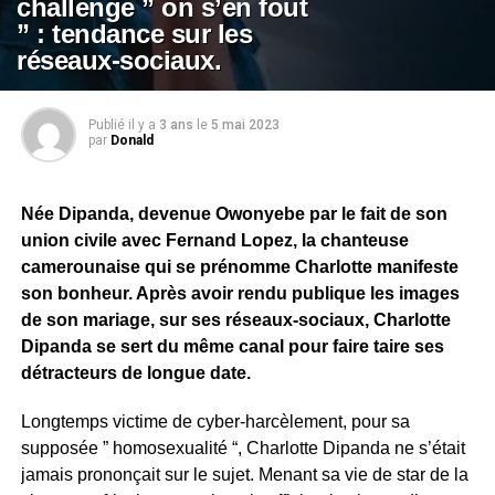
challenge ” on s’en fout
” : tendance sur les
réseaux-sociaux.
Publié il y a
3 ans
le
5 mai 2023
par
Donald
Née Dipanda, devenue Owonyebe par le fait de son
union civile avec Fernand Lopez, la chanteuse
camerounaise qui se prénomme Charlotte manifeste
son bonheur. Après avoir rendu publique les images
de son mariage, sur ses réseaux-sociaux, Charlotte
Dipanda se sert du même canal pour faire taire ses
détracteurs de longue date.
Longtemps victime de cyber-harcèlement, pour sa
supposée ” homosexualité “, Charlotte Dipanda ne s’était
jamais prononçait sur le sujet. Menant sa vie de star de la