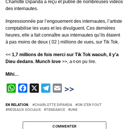
Charlotte Dipanda a reçu et publié de nombreuses vidéos
des internautes.
Impressionnée par l’engouement des internautes, l’artiste
comptabilise les vues et les divulguent. Ces dernières
heures, elle a fait connaître aux internautes qu’ils étaient
à pas moins de deux ( 02 ) millions de vues, sur Tik Tok.
<<
1,7 millions de fois merci sur Tik Tok waouh, il y’a
Dieu dedans. Munch love
>>, a-t-on pu lire.
Mihi…
WhatsApp
Facebook
X
Telegram
Email
>>
EN RELATION:
CHARLOTTE DIPANDA
ON S'EN FOUT
RÉSEAUX SOCIAUX
TENDANCE
UNE
COMMENTER