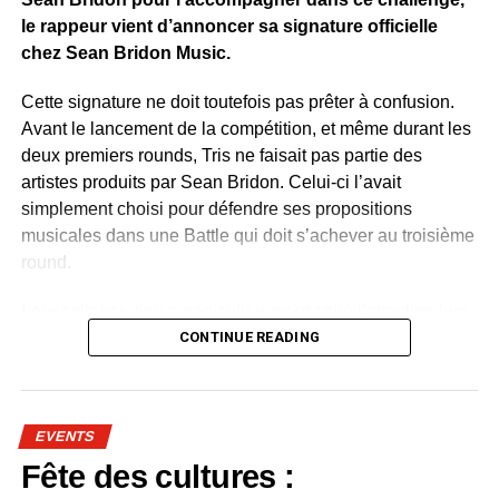
le rappeur vient d’annoncer sa signature officielle
chez Sean Bridon Music.
Cette signature ne doit toutefois pas prêter à confusion.
Avant le lancement de la compétition, et même durant les
deux premiers rounds, Tris ne faisait pas partie des
artistes produits par Sean Bridon. Celui-ci l’avait
simplement choisi pour défendre ses propositions
musicales dans une Battle qui doit s’achever au troisième
round.
Leur collaboration a particulièrement attiré l’attention lors
de la deuxième étape du concours. Sur un morceau
CONTINUE READING
mêlant rap, sonorités du Bwiti, harpe traditionnelle et
ambiance urbaine, Tris a retrouvé cette lumière qui
semblait lui manquer depuis quelque temps. Le talent, lui,
EVENTS
n’a jamais vraiment été remis en cause. C’est plutôt
Fête des cultures :
l’actualité autour de sa carrière qui était devenue rare,
donnant l’impression d’un parcours en sommeil.