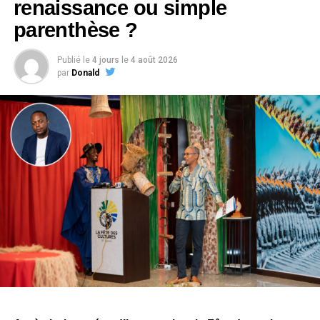
renaissance ou simple
parenthèse ?
La Battle lui a ainsi offert une occasion de se rappeler au
bon souvenir du public, mais aussi de montrer à Sean
Publié le
4 jours
le
4 août 2026
Bridon ce qu’une collaboration plus durable pouvait
par
Donald
produire. Quelques jours plus tard, l’essai s’est transformé
en contrat.
Sur les réseaux sociaux, Tris a accueilli cette nouvelle
étape avec fierté. Il évoque une vision, une ambition
commune et le début d’une aventure qu’il espère
certainement décisive pour la suite de son parcours.
À travers cette signature, le challenge dépasse désormais
la simple confrontation entre producteurs. Il devient aussi
un espace de rencontres et d’opportunités pour les
artistes. Pour Tris, l’une des premières retombées est déjà
concrète, alors même que la compétition n’est pas encore
terminée.