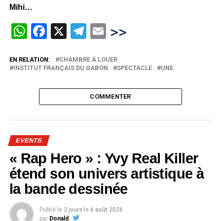
Mihi…
WhatsApp
Facebook
X
Telegram
Email
>>
EN RELATION:
CHAMBRE À LOUER
INSTITUT FRANÇAIS DU GABON
SPECTACLE
UNE
COMMENTER
EVENTS
« Rap Hero » : Yvy Real Killer
étend son univers artistique à
la bande dessinée
Publié le
2 jours
le
6 août 2026
par
Donald