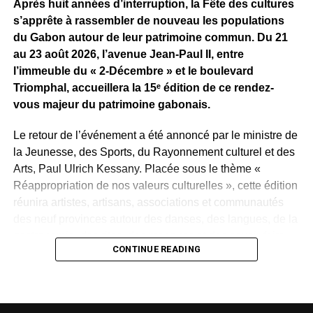
Après huit années d’interruption, la Fête des cultures
Reste maintenant à savoir ce que Sean Bridon Music
s’apprête à rassembler de nouveau les populations
prépare pour sa nouvelle recrue. Car après cette belle
du Gabon autour de leur patrimoine commun. Du 21
exposition, le véritable défi sera de proposer des projets
au 23 août 2026, l’avenue Jean-Paul II, entre
réguliers et solides, capables d’inscrire durablement Tris
l’immeuble du « 2-Décembre » et le boulevard
au premier plan de la scène musicale gabonaise.
Triomphal, accueillera la 15ᵉ édition de ce rendez-
vous majeur du patrimoine gabonais.
WhatsApp
Facebook
X
Telegram
Email
>>
Le retour de l’événement a été annoncé par le ministre de
la Jeunesse, des Sports, du Rayonnement culturel et des
Arts, Paul Ulrich Kessany. Placée sous le thème «
Réappropriation de nos valeurs culturelles », cette édition
réunira artistes, artisans, associations et communautés
des neuf provinces autour des danses, des langues, de la
gastronomie, des rites, des masques et des savoir-faire
CONTINUE READING
traditionnels.
Créée en 1997 par Paul Mba Abessole, alors maire de
Libreville, puis portée au niveau national sous la