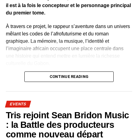
il est à la fois le concepteur et le personnage principal
du premier tome.
À travers ce projet, le rappeur s’aventure dans un univers
mêlant les codes de l’afrofuturisme et du roman
graphique. La mémoire, la musique, l’identité et
l’imaginaire africain occupent une place centrale dans
une histoire qui entend mettre en lumière la richesse
culturelle du Gabon.
Plusieurs artistes gabonais apparaissent dans l’œuvre.
CONTINUE READING
Leur présence permet de célébrer le patrimoine culturel
contemporain du pays. Rap, slam, danse, traditions
orales, mode et arts visuels sont représentés comme
EVENTS
autant de visages de la créativité nationale.
Tris rejoint Sean Bridon Music
Dans « Rap Hero », la culture devient une force positive.
: la Battle des producteurs
Les mots, la musique et l’art possèdent le pouvoir de
comme nouveau départ
préserver la mémoire collective, d’inspirer la jeunesse et