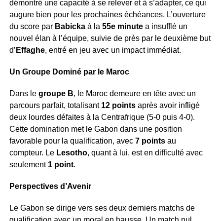
démontré une capacité à se relever et à s’adapter, ce qui
augure bien pour les prochaines échéances. L’ouverture
du score par
Babicka
à la
55e minute
a insufflé un
nouvel élan à l’équipe, suivie de près par le deuxième but
d’
Effaghe
, entré en jeu avec un impact immédiat.
Un Groupe Dominé par le Maroc
Dans le
groupe B
, le Maroc demeure en tête avec un
parcours parfait, totalisant
12 points
après avoir infligé
deux lourdes défaites à la Centrafrique (5-0 puis 4-0).
Cette domination met le Gabon dans une position
favorable pour la qualification, avec
7 points
au
compteur. Le
Lesotho
, quant à lui, est en difficulté avec
seulement
1 point
.
Perspectives d’Avenir
Le Gabon se dirige vers ses deux derniers matchs de
qualification avec un moral en hausse. Un match nul