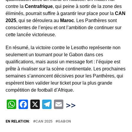
contre la
Centrafrique
, qui peine à sortir de la zone des
éliminés, pourrait suffire à garantir leur place pour la
CAN
2025
, qui se déroulera au
Maroc
. Les Panthères sont
conscientes de l’enjeu et ont l’ambition de continuer sur
cette lancée victorieuse.
En résumé, la victoire contre le Lesotho représente non
seulement un tournant pour le Gabon dans ces
qualifications, mais aussi un message fort : l’équipe est
prête à rivaliser sur la scène continentale. Les prochaines
semaines s’annoncent décisives pour les Panthères, qui
espèrent bien valider leur ticket pour la plus grande
compétition de football d’Afrique.
WhatsApp
Facebook
X
Telegram
Email
>>
EN RELATION:
CAN 2025
GABON