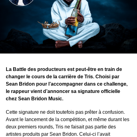
nation, c’est la culture qui transforme les générations. »
Une autre idée traverse également l’œuvre : les armes
divisent les peuples, tandis que les histoires, la musique
et l’art peuvent les rassembler.
Avec ce projet, Yvy Real Killer démontre que son talent
ne se limite pas à la musique. Alors que le premier tome
approche de sa finalisation, il recherche désormais une
maison d’édition pour publier et faire découvrir son œuvre
au public.
La Battle des producteurs est peut-être en train de
changer le cours de la carrière de Tris. Choisi par
WhatsApp
Facebook
X
Telegram
Email
>>
Sean Bridon pour l’accompagner dans ce challenge,
le rappeur vient d’annoncer sa signature officielle
chez Sean Bridon Music.
Cette signature ne doit toutefois pas prêter à confusion.
Avant le lancement de la compétition, et même durant les
deux premiers rounds, Tris ne faisait pas partie des
artistes produits par Sean Bridon. Celui-ci l’avait