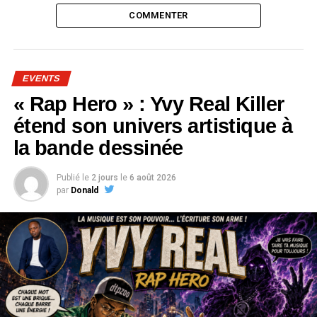
COMMENTER
EVENTS
« Rap Hero » : Yvy Real Killer
étend son univers artistique à
la bande dessinée
Publié le
2 jours
le
6 août 2026
par
Donald