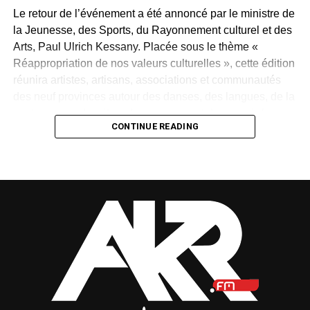
Le retour de l’événement a été annoncé par le ministre de
la Jeunesse, des Sports, du Rayonnement culturel et des
Arts, Paul Ulrich Kessany. Placée sous le thème «
Réappropriation de nos valeurs culturelles », cette édition
réunira artistes, artisans, associations et communautés
des neuf provinces autour des danses, des langues, de la
gastronomie, des rites, des masques et des savoir-faire
CONTINUE READING
traditionnels.
Créée en 1997 par Paul Mba Abessole, alors maire de
Libreville, puis portée au niveau national sous la
présidence d’Omar Bongo Ondimba, la manifestation
n’avait plus été organisée depuis 2018. Son retour
apparaît donc comme une « réparation d’une mémoire »,
selon le ministre.
Mais cette renaissance sera-t-elle durable ? La Fête des
cultures redeviendra-t-elle un rendez-vous régulier ou
restera-t-elle une parenthèse exceptionnelle dans