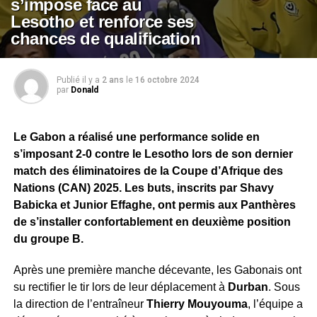
s’impose face au
Lesotho et renforce ses
chances de qualification
Publié il y a
2 ans
le
16 octobre 2024
par
Donald
Le Gabon a réalisé une performance solide en
s’imposant 2-0 contre le Lesotho lors de son dernier
match des éliminatoires de la Coupe d’Afrique des
Nations (CAN) 2025. Les buts, inscrits par Shavy
Babicka et Junior Effaghe, ont permis aux Panthères
de s’installer confortablement en deuxième position
du groupe B.
Après une première manche décevante, les Gabonais ont
su rectifier le tir lors de leur déplacement à
Durban
. Sous
la direction de l’entraîneur
Thierry Mouyouma
, l’équipe a