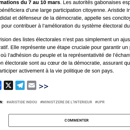
amations du 7 au 10 mars
. Les autorités gabonaises es
bénéficiera d’une large participation citoyenne. Aristide 
didat et défenseur de la démocratie, appelle ses concitoy
 pour contribuer à l’amélioration du système électoral d
vision des listes électorales n’est pas simplement un aju
atif. Elle représente une étape cruciale pour garantir u
 où l’adhésion du peuple et la représentativité de l’échant
on électorale sont au cœur de la démocratie, assurant q
rticiper activement à la vie politique de son pays.
hatsApp
Facebook
X
Telegram
Email
>>
N:
ARISTIDE INDOU
MINISTZERE DE L'INTERIEUR
UPR
COMMENTER