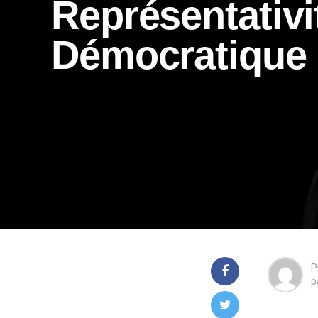
Représentativi
Démocratique
P
p