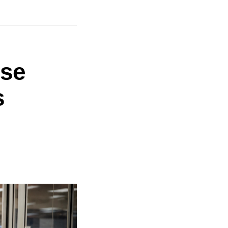
ise
s