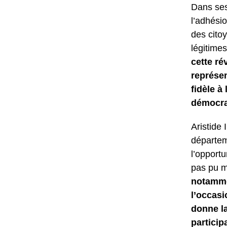
Dans ses 
l’adhésio
des citoy
légitime
cette ré
représen
fidèle à
démocrat
Aristide
départem
l’opportu
pas pu m
notammen
l’occasi
donne la
particip