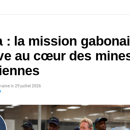
a : la mission gabona
ve au cœur des mine
liennes
maine
le
29 juillet 2026