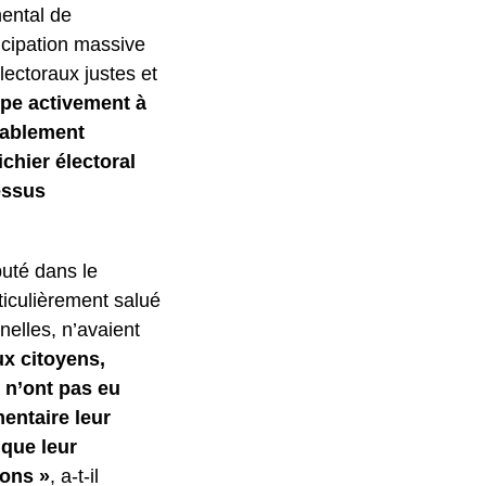
mental de
ticipation massive
lectoraux justes et
ipe activement à
itablement
chier électoral
cessus
puté dans le
ticulièrement salué
nelles, n’avaient
ux citoyens,
 n’ont pas eu
mentaire leur
 que leur
ions »
, a-t-il