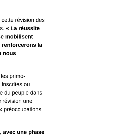
 cette révision des
is.
« La réussite
se mobilisent
s renforcerons la
ue nous
 les primo-
inscrites ou
nce du peuple dans
e révision une
ux préoccupations
5, avec une phase