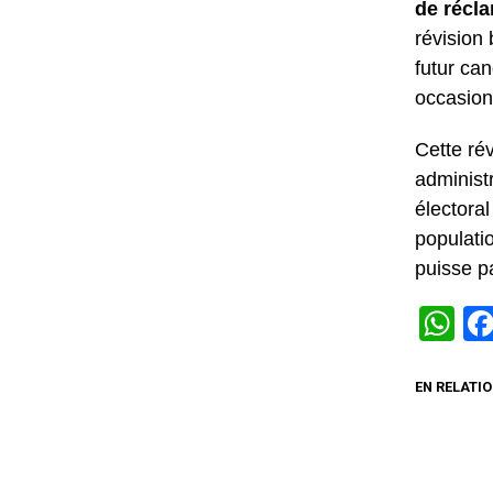
de récl
révision 
futur can
occasion
Cette ré
administr
électoral
populati
puisse pa
W
EN RELATIO