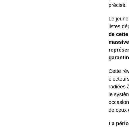
précisé.
Le jeune
listes d
de cette
massivem
représen
garantir
Cette rév
électeur
radiées à
le systèm
occasion
de ceux 
La pério