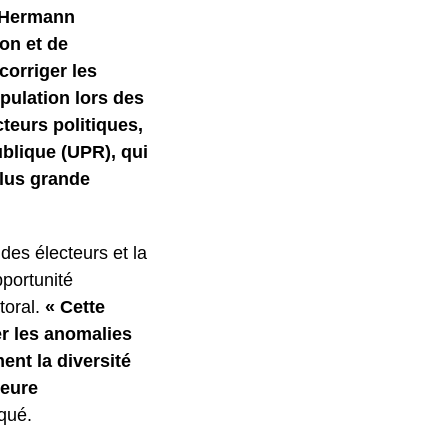
é, Hermann
on et de
corriger les
opulation lors des
cteurs politiques,
ublique (UPR), qui
plus grande
 des électeurs et la
pportunité
ctoral.
« Cette
er les anomalies
ment la diversité
leure
iqué.