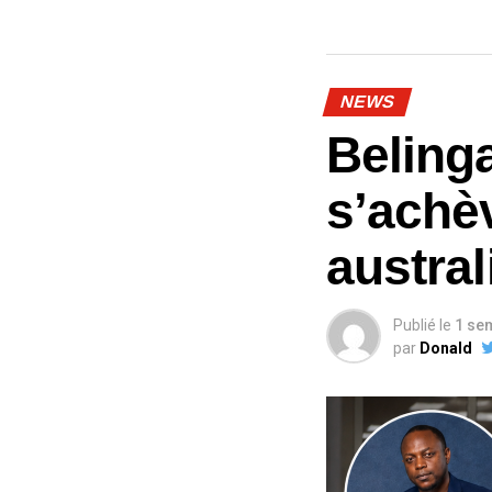
NEWS
Beling
s’achè
austra
Publié le
1 se
par
Donald