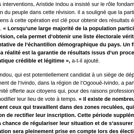
interventions, Aristide Indou a insisté sur le rôle fonda
n du peuple dans cette révision. Il a souligné que la par
ens à cette opération est clé pour obtenir des résultats é
s.
« Lorsqu’une large majorité de la population partic
vision, cela permet d’obtenir une liste électorale vér
tative de l’échantillon démographique du pays. Un fi
 la réalité est la garantie de résultats issus d’un pro
ique crédible et légitime »,
a-t-il ajouté.
 Indou, qui est potentiellement candidat à un siège de dé
ent de l’Ivindo, dans la région de l’Ogooué-Ivindo, a par
nité offerte aux citoyens qui, pour des raisons profession
odifier leur lieu de vote à temps.
« Il existe de nombre
t ceux qui travaillent dans des zones reculées, qui
on de rectifier leur inscription. Cette période supplé
 chance de régulariser leur situation et de s’assurer
ation sera pleinement prise en compte lors des élect