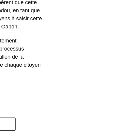
pèrent que cette
Indou, en tant que
ens à saisir cette
u Gabon.
stement
n processus
illon de la
ue chaque citoyen