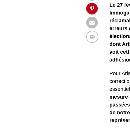
Le 27 fé
Immogaul
réclamat
erreurs 
élection
dont Ari
voit cet
adhésio
Pour Aris
correctio
essentiel
mesure e
passées 
de notre
représen