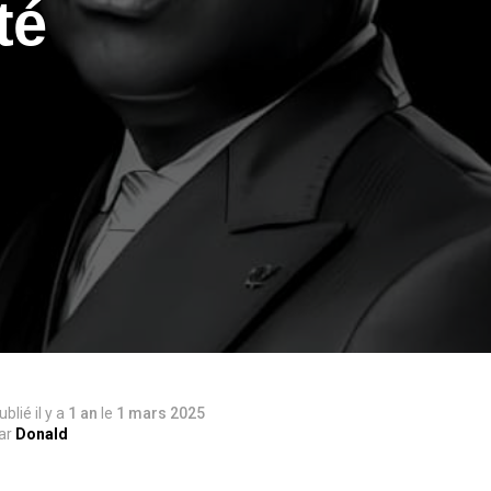
té
ublié il y a
1 an
le
1 mars 2025
ar
Donald