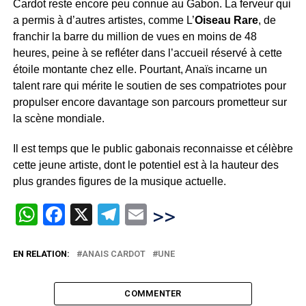
Cardot reste encore peu connue au Gabon. La ferveur qui
a permis à d’autres artistes, comme L’
Oiseau Rare
, de
franchir la barre du million de vues en moins de 48
heures, peine à se refléter dans l’accueil réservé à cette
étoile montante chez elle. Pourtant, Anaïs incarne un
talent rare qui mérite le soutien de ses compatriotes pour
propulser encore davantage son parcours prometteur sur
la scène mondiale.
Il est temps que le public gabonais reconnaisse et célèbre
cette jeune artiste, dont le potentiel est à la hauteur des
plus grandes figures de la musique actuelle.
WhatsApp
Facebook
X
Telegram
Email
>>
EN RELATION:
ANAIS CARDOT
UNE
COMMENTER