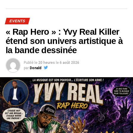
EVENTS
« Rap Hero » : Yvy Real Killer
étend son univers artistique à
la bande dessinée
Publié le
20 heures
le
6 août 2026
par
Donald