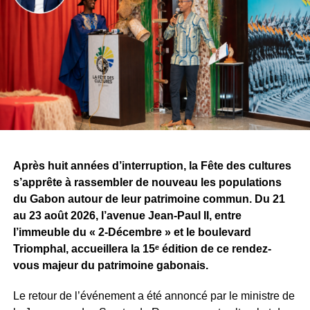
commune et le début d’une aventure qu’il espère
certainement décisive pour la suite de son parcours.
À travers cette signature, le challenge dépasse désormais
la simple confrontation entre producteurs. Il devient aussi
un espace de rencontres et d’opportunités pour les
artistes. Pour Tris, l’une des premières retombées est déjà
concrète, alors même que la compétition n’est pas encore
terminée.
Après huit années d’interruption, la Fête des cultures
Reste maintenant à savoir ce que Sean Bridon Music
s’apprête à rassembler de nouveau les populations
prépare pour sa nouvelle recrue. Car après cette belle
du Gabon autour de leur patrimoine commun. Du 21
exposition, le véritable défi sera de proposer des projets
au 23 août 2026, l’avenue Jean-Paul II, entre
réguliers et solides, capables d’inscrire durablement Tris
l’immeuble du « 2-Décembre » et le boulevard
au premier plan de la scène musicale gabonaise.
Triomphal, accueillera la 15ᵉ édition de ce rendez-
vous majeur du patrimoine gabonais.
WhatsApp
Facebook
X
Telegram
Email
>>
Le retour de l’événement a été annoncé par le ministre de