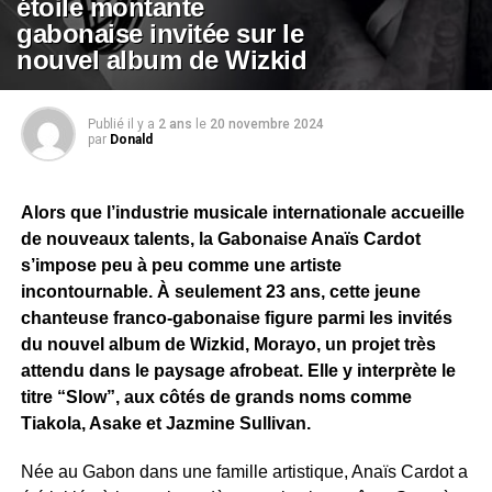
étoile montante
gabonaise invitée sur le
nouvel album de Wizkid
Publié il y a
2 ans
le
20 novembre 2024
par
Donald
Alors que l’industrie musicale internationale accueille
de nouveaux talents, la Gabonaise Anaïs Cardot
s’impose peu à peu comme une artiste
incontournable. À seulement 23 ans, cette jeune
chanteuse franco-gabonaise figure parmi les invités
du nouvel album de Wizkid, Morayo, un projet très
attendu dans le paysage afrobeat. Elle y interprète le
titre “Slow”, aux côtés de grands noms comme
Tiakola, Asake et Jazmine Sullivan.
Née au Gabon dans une famille artistique, Anaïs Cardot a