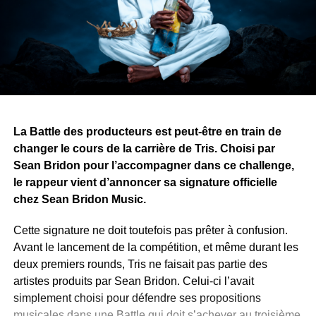
divisent les peuples, tandis que les histoires, la musique
et l’art peuvent les rassembler.
Avec ce projet, Yvy Real Killer démontre que son talent
ne se limite pas à la musique. Alors que le premier tome
approche de sa finalisation, il recherche désormais une
maison d’édition pour publier et faire découvrir son œuvre
au public.
La Battle des producteurs est peut-être en train de
changer le cours de la carrière de Tris. Choisi par
WhatsApp
Facebook
X
Telegram
Email
>>
Sean Bridon pour l’accompagner dans ce challenge,
le rappeur vient d’annoncer sa signature officielle
chez Sean Bridon Music.
Cette signature ne doit toutefois pas prêter à confusion.
Avant le lancement de la compétition, et même durant les
deux premiers rounds, Tris ne faisait pas partie des
artistes produits par Sean Bridon. Celui-ci l’avait
simplement choisi pour défendre ses propositions
musicales dans une Battle qui doit s’achever au troisième