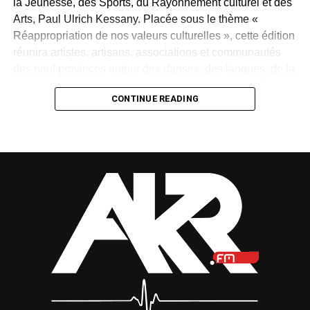
la Jeunesse, des Sports, du Rayonnement culturel et des
Arts, Paul Ulrich Kessany. Placée sous le thème «
Réappropriation de nos valeurs culturelles », cette édition
réunira artistes, artisans, associations et communautés
des neuf provinces autour des danses, des langues, de la
gastronomie, des rites, des masques et des savoir-faire
CONTINUE READING
traditionnels.
Créée en 1997 par Paul Mba Abessole, alors maire de
Libreville, puis portée au niveau national sous la
présidence d’Omar Bongo Ondimba, la manifestation
n’avait plus été organisée depuis 2018. Son retour
apparaît donc comme une « réparation d’une mémoire »,
selon le ministre.
Mais cette renaissance sera-t-elle durable ? La Fête des
cultures redeviendra-t-elle un rendez-vous régulier ou
restera-t-elle une parenthèse exceptionnelle dans
l’agenda national ?