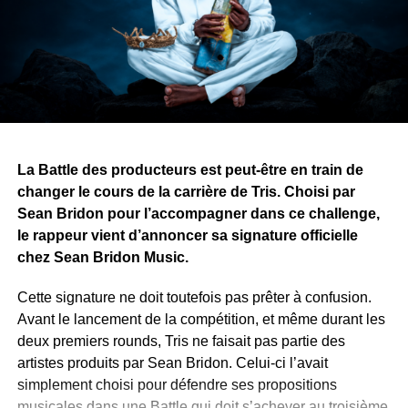
divisent les peuples, tandis que les histoires, la musique
et l’art peuvent les rassembler.
Avec ce projet, Yvy Real Killer démontre que son talent
ne se limite pas à la musique. Alors que le premier tome
approche de sa finalisation, il recherche désormais une
maison d’édition pour publier et faire découvrir son œuvre
au public.
La Battle des producteurs est peut-être en train de
changer le cours de la carrière de Tris. Choisi par
WhatsApp
Facebook
X
Telegram
Email
>>
Sean Bridon pour l’accompagner dans ce challenge,
le rappeur vient d’annoncer sa signature officielle
chez Sean Bridon Music.
Cette signature ne doit toutefois pas prêter à confusion.
Avant le lancement de la compétition, et même durant les
deux premiers rounds, Tris ne faisait pas partie des
artistes produits par Sean Bridon. Celui-ci l’avait
simplement choisi pour défendre ses propositions
musicales dans une Battle qui doit s’achever au troisième