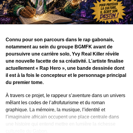
Une image pourrait désormais changer la donne. Dans
une vidéo publiée dans la nuit du 8 au 9 août 2026,
Ba’ponga et Kôba apparaissent ensemble sur scène,
interprétant justement « Rien Compris », lors de ce qui
semble être une cérémonie de mariage.
Connu pour son parcours dans le rap gabonais,
notamment au sein du groupe BGMFK avant de
La séquence, chaleureusement accueillie par l’assistance
poursuivre une carrière solo, Yvy Real Killer révèle
et sur les réseaux sociaux, prend une dimension
une nouvelle facette de sa créativité. L’artiste finalise
particulière avec la présence d’autres anciens d’Eben,
actuellement « Rap Hero », une bande dessinée dont
notamment
La Fuente
,
Nephtali
et
K-Prime
.
il est à la fois le concepteur et le personnage principal
du premier tome.
Simples retrouvailles ou véritable réconciliation ? Cette
image pourrait en tout cas donner des idées à Eben
À travers ce projet, le rappeur s’aventure dans un univers
Entertainment, dont la relance autour d’une nouvelle
mêlant les codes de l’afrofuturisme et du roman
génération d’artistes peine encore à retrouver l’influence
graphique. La mémoire, la musique, l’identité et
et le succès de ses grandes années.
l’imaginaire africain occupent une place centrale dans
une histoire qui entend mettre en lumière la richesse
WhatsApp
Facebook
X
Telegram
Email
>>
culturelle du Gabon.