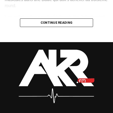
round.
Leur collaboration a particulièrement attiré l’attention lors
de la deuxième étape du concours. Sur un morceau
CONTINUE READING
mêlant rap, sonorités du Bwiti, harpe traditionnelle et
ambiance urbaine, Tris a retrouvé cette lumière qui
semblait lui manquer depuis quelque temps. Le talent, lui,
n’a jamais vraiment été remis en cause. C’est plutôt
l’actualité autour de sa carrière qui était devenue rare,
donnant l’impression d’un parcours en sommeil.
La Battle lui a ainsi offert une occasion de se rappeler au
bon souvenir du public, mais aussi de montrer à Sean
Bridon ce qu’une collaboration plus durable pouvait
produire. Quelques jours plus tard, l’essai s’est transformé
en contrat.
Sur les réseaux sociaux, Tris a accueilli cette nouvelle
étape avec fierté. Il évoque une vision, une ambition