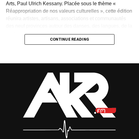
Arts, Paul Ulrich Kessany. Placée sous le thème «
Réappropriation de nos valeurs culturelles », cette édition
réunira artistes, artisans, associations et communautés
des neuf provinces autour des danses, des langues, de la
gastronomie, des rites, des masques et des savoir-faire
CONTINUE READING
traditionnels.
Créée en 1997 par Paul Mba Abessole, alors maire de
Libreville, puis portée au niveau national sous la
présidence d’Omar Bongo Ondimba, la manifestation
n’avait plus été organisée depuis 2018. Son retour
apparaît donc comme une « réparation d’une mémoire »,
selon le ministre.
Mais cette renaissance sera-t-elle durable ? La Fête des
cultures redeviendra-t-elle un rendez-vous régulier ou
restera-t-elle une parenthèse exceptionnelle dans
l’agenda national ?