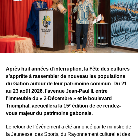
commune et le début d’une aventure qu’il espère
certainement décisive pour la suite de son parcours.
À travers cette signature, le challenge dépasse désormais
la simple confrontation entre producteurs. Il devient aussi
un espace de rencontres et d’opportunités pour les
artistes. Pour Tris, l’une des premières retombées est déjà
concrète, alors même que la compétition n’est pas encore
terminée.
Après huit années d’interruption, la Fête des cultures
Reste maintenant à savoir ce que Sean Bridon Music
s’apprête à rassembler de nouveau les populations
prépare pour sa nouvelle recrue. Car après cette belle
du Gabon autour de leur patrimoine commun. Du 21
exposition, le véritable défi sera de proposer des projets
au 23 août 2026, l’avenue Jean-Paul II, entre
réguliers et solides, capables d’inscrire durablement Tris
l’immeuble du « 2-Décembre » et le boulevard
au premier plan de la scène musicale gabonaise.
Triomphal, accueillera la 15ᵉ édition de ce rendez-
vous majeur du patrimoine gabonais.
WhatsApp
Facebook
X
Telegram
Email
>>
Le retour de l’événement a été annoncé par le ministre de
la Jeunesse, des Sports, du Rayonnement culturel et des