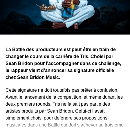
et l’art peuvent les rassembler.
Avec ce projet, Yvy Real Killer démontre que son talent
ne se limite pas à la musique. Alors que le premier tome
approche de sa finalisation, il recherche désormais une
maison d’édition pour publier et faire découvrir son œuvre
au public.
La Battle des producteurs est peut-être en train de
changer le cours de la carrière de Tris. Choisi par
WhatsApp
Facebook
X
Telegram
Email
>>
Sean Bridon pour l’accompagner dans ce challenge,
le rappeur vient d’annoncer sa signature officielle
chez Sean Bridon Music.
Cette signature ne doit toutefois pas prêter à confusion.
Avant le lancement de la compétition, et même durant les
deux premiers rounds, Tris ne faisait pas partie des
artistes produits par Sean Bridon. Celui-ci l’avait
simplement choisi pour défendre ses propositions
musicales dans une Battle qui doit s’achever au troisième