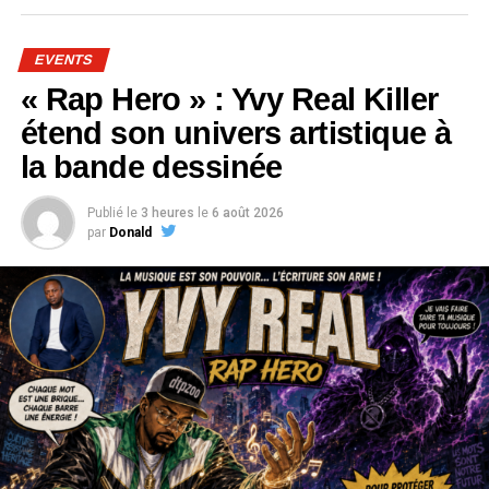
EVENTS
« Rap Hero » : Yvy Real Killer
étend son univers artistique à
la bande dessinée
Publié le
3 heures
le
6 août 2026
par
Donald