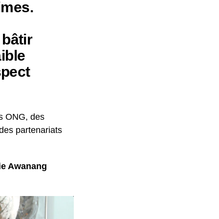
imes.
bâtir
ible
spect
des ONG, des
 des partenariats
lie Awanang