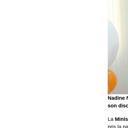
Nadine N
son disc
La
Minis
pris la 