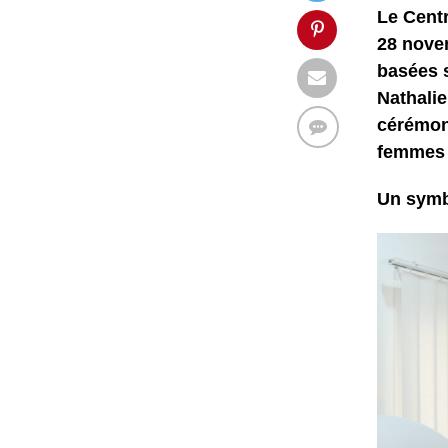
Le Centr
28 novem
basées s
Nathalie
cérémon
femmes d
Un symbo