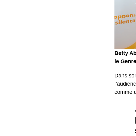
Betty Ab
le Genr
Dans son
l’audienc
comme un