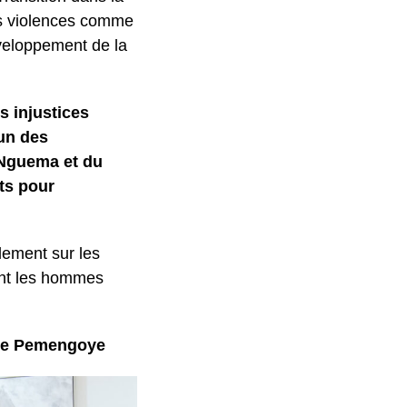
ces violences comme
veloppement de la
s injustices
’un des
 Nguema et du
ts pour
lement sur les
ant les hommes
gue Pemengoye