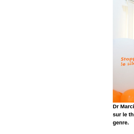
Dr Marci
sur le t
genre.