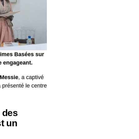
ctimes Basées sur
e engageant.
 Messie
, a captivé
a présenté le centre
, des
t un