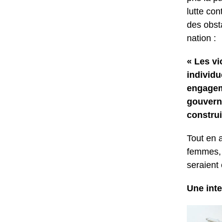
lutte co
des obst
nation :
« Les vi
individu
engageme
gouvern
construi
Tout en 
femmes, 
seraient
Une int