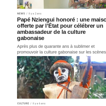
NEWS
Il y a 2 ans
Papé Nziengui honoré : une mais
offerte par l’État pour célébrer un
ambassadeur de la culture
gabonaise
Après plus de quarante ans à sublimer et
promouvoir la culture gabonaise sur les scènes
du monde entier, Papé Nziengui, maître de la
cithare et figure...
CULTURE
Il y a 6 ans