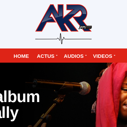
HOME
ACTUS
AUDIOS
VIDEOS
’album
lly