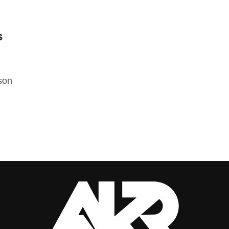
s
son