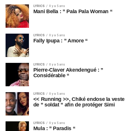
LYRICS
Il y a 5 ans
Mani Bella : ” Pala Pala Woman “
LYRICS
Il y a 5 ans
Fally Ipupa : ” Amore “
LYRICS
Il y a 5 ans
Pierre-Claver Akendengué : ”
Considérable “
LYRICS
Il y a 5 ans
<< Running >>, Chiké endose la veste
de ” soldat ” afin de protéger Simi
LYRICS
Il y a 5 ans
Mula : ” Paradis “