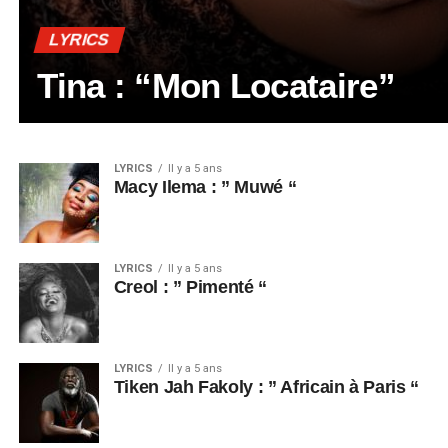
LYRICS
Tina : “Mon Locataire”
LYRICS
Il y a 5 ans
Macy Ilema : ” Muwé “
LYRICS
Il y a 5 ans
Creol : ” Pimenté “
LYRICS
Il y a 5 ans
Tiken Jah Fakoly : ” Africain à Paris “