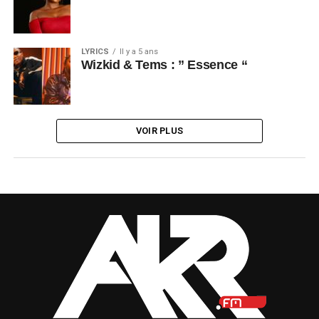
LYRICS
Il y a 5 ans
Wizkid & Tems : ” Essence “
VOIR PLUS