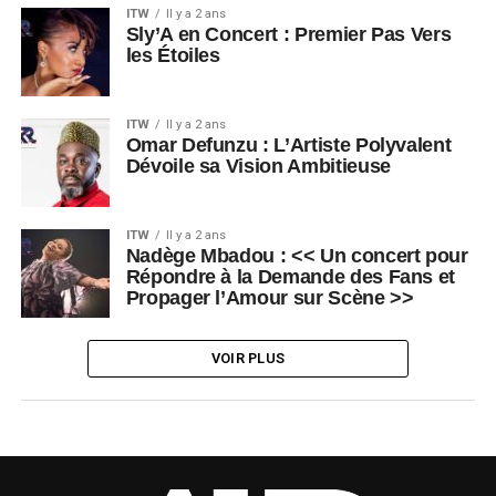
ITW
Il y a 2 ans
Sly’A en Concert : Premier Pas Vers
les Étoiles
ITW
Il y a 2 ans
Omar Defunzu : L’Artiste Polyvalent
Dévoile sa Vision Ambitieuse
ITW
Il y a 2 ans
Nadège Mbadou : << Un concert pour
Répondre à la Demande des Fans et
Propager l’Amour sur Scène >>
VOIR PLUS