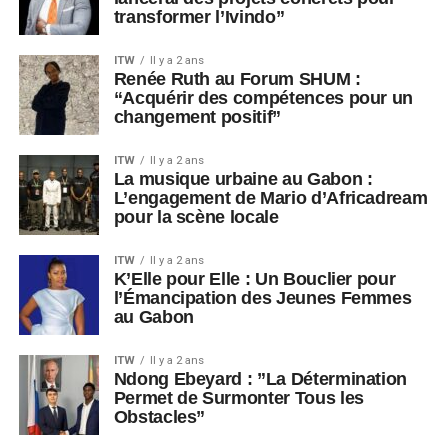
transformer l’Ivindo”
ITW
Il y a 2 ans
Renée Ruth au Forum SHUM :
“Acquérir des compétences pour un
changement positif”
ITW
Il y a 2 ans
La musique urbaine au Gabon :
L’engagement de Mario d’Africadream
pour la scène locale
ITW
Il y a 2 ans
K’Elle pour Elle : Un Bouclier pour
l’Émancipation des Jeunes Femmes
au Gabon
ITW
Il y a 2 ans
Ndong Ebeyard : ”La Détermination
Permet de Surmonter Tous les
Obstacles”