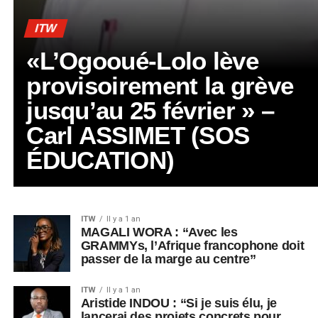
ITW
«L’Ogooué-Lolo lève
provisoirement la grève
jusqu’au 25 février » –
Carl ASSIMET (SOS
ÉDUCATION)
ITW
Il y a 1 an
MAGALI WORA : “Avec les
GRAMMYs, l’Afrique francophone doit
passer de la marge au centre”
ITW
Il y a 1 an
Aristide INDOU : “Si je suis élu, je
lancerai des projets concrets pour